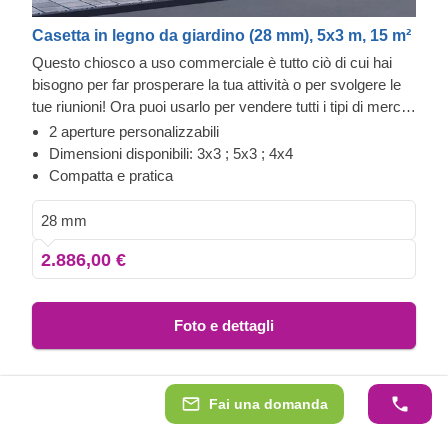
Casetta in legno da giardino (28 mm), 5x3 m, 15 m²
Questo chiosco a uso commerciale è tutto ciò di cui hai
bisogno per far prosperare la tua attività o per svolgere le
tue riunioni! Ora puoi usarlo per vendere tutti i tipi di merce
o per promuovere le tue offerte speciali. Progetta questo
2 aperture personalizzabili
chiosco nel modo che ti rappresenta al meglio e attira i tuoi
Dimensioni disponibili: 3x3 ; 5x3 ; 4x4
clienti con profumi che stuzzicano i sensi o un aspetto
Compatta e pratica
attraente e affidabile. Puoi anche utilizzare questo chiosco
per migliorare la tua ospitalità e l'atmosfera delle tue feste
28 mm
in giardino. Qualsiasi sia la tua scelta, preparati per una fila
2.886,00 €
di clienti in ammirazione!
Foto e dettagli
Fai una domanda
Consegna 3 - 5 settimane