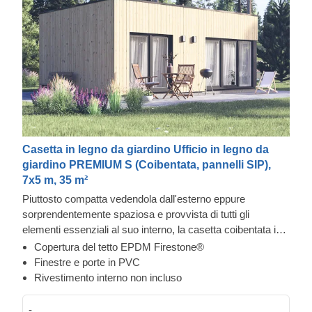
Casetta in legno da giardino Ufficio in legno da
giardino PREMIUM S (Coibentata, pannelli SIP),
7x5 m, 35 m²
Piuttosto compatta vedendola dall'esterno eppure
sorprendentemente spaziosa e provvista di tutti gli
elementi essenziali al suo interno, la casetta coibentata in
legno PREMIUM S dallo stile contemporaneo diventerà
Copertura del tetto EPDM Firestone®
immediatamente il tuo spazio preferito. Ottimo come luogo
Finestre e porte in PVC
dove ritirarsi in beata solitudine, può essere facilmente
Rivestimento interno non incluso
trasformato in ufficio, laboratorio o palestra aiutandoti a
svolgere la tua attività in modo più efficace e produttivo.
Da
-