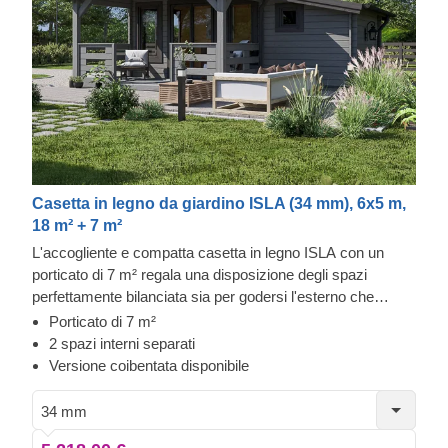
Casetta in legno da giardino ISLA (34 mm), 6x5 m,
18 m² + 7 m²
L'accogliente e compatta casetta in legno ISLA con un
porticato di 7 m² regala una disposizione degli spazi
perfettamente bilanciata sia per godersi l'esterno che
l'interno della struttura. Se stai cercando una casa in legno
Porticato di 7 m²
dallo stile tradizionale per il tuo giardino che non sia troppo
2 spazi interni separati
grande ma che sia comunque funzionale, questo elegante
Versione coibentata disponibile
modello è la scelta giusta. Per garantirti la maggiore
comodità possibile, è disponibile anche una versione
34 mm
coibentata di questo modello.