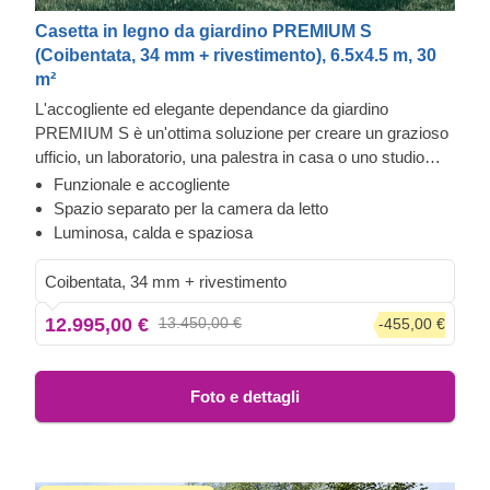
Casetta in legno da giardino PREMIUM S
(Coibentata, 34 mm + rivestimento), 6.5x4.5 m, 30
m²
L'accogliente ed elegante dependance da giardino
PREMIUM S è un'ottima soluzione per creare un grazioso
ufficio, un laboratorio, una palestra in casa o uno studio
d'arte. Grazie alle sue ampie finestre e porte, quasi a tutta
Funzionale e accogliente
altezza, questa stanza da giardino è eccezionalmente
Spazio separato per la camera da letto
luminosa e moderna e dispone di una bella vista
Luminosa, calda e spaziosa
sull'esterno.
Importante: l'aspetto di questo determinato
modello potrebbe variare rispetto alla versione
Coibentata, 34 mm + rivestimento
standard. Alcuni accessori aggiuntivi, ad esempio,
12.995,00 €
13.450,00 €
-455,00 €
potrebbero essere inclusi: facci sapere se desideri
ricevere maggiori informazioni.
Foto e dettagli