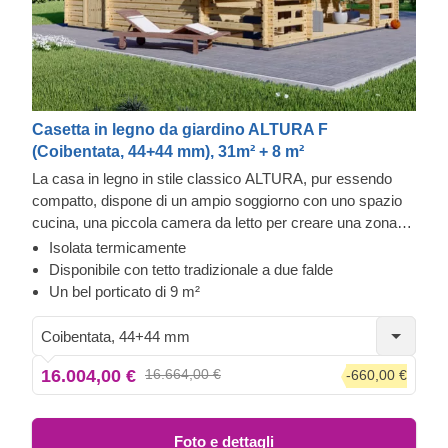
Casetta in legno da giardino ALTURA F
(Coibentata, 44+44 mm), 31m² + 8 m²
La casa in legno in stile classico ALTURA, pur essendo
compatto, dispone di un ampio soggiorno con uno spazio
cucina, una piccola camera da letto per creare una zona
notte separata e uno spazio per un comodo bagno. Grazie
Isolata termicamente
alla sua disposizione a un piano, ALTURA è un'ottima
Disponibile con tetto tradizionale a due falde
scelta per famiglie con bambini piccoli o persone anziane.
Un bel porticato di 9 m²
Inoltre, un bel porticato di 9 m² è perfetto per deliziosi pasti
in famiglia e trascorrere del tempo prezioso insieme
Coibentata, 44+44 mm
all'aperto.
16.004,00 €
16.664,00 €
-660,00 €
Foto e dettagli