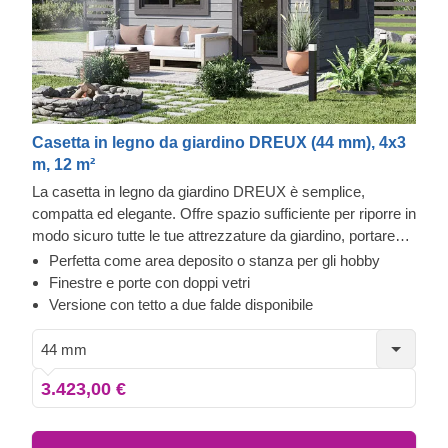
Casetta in legno da giardino DREUX (44 mm), 4x3
m, 12 m²
La casetta in legno da giardino DREUX è semplice,
compatta ed elegante. Offre spazio sufficiente per riporre in
modo sicuro tutte le tue attrezzature da giardino, portare
avanti il tuo hobby o creare un delizioso e accogliente
Perfetta come area deposito o stanza per gli hobby
spazio pieno di luce in giardino dove riposare e rilassarti.
Finestre e porte con doppi vetri
Robustezza e facilità di costruzione fanno di questa
Versione con tetto a due falde disponibile
casetta da giardino in stile tradizionale un pezzo
d'architettura molto apprezzato e desiderato. Per garantirti
44 mm
la maggiore comodità possibile, è disponibile anche una
3.423,00 €
versione coibentata di questo modello.