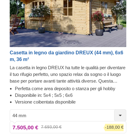
Casetta in legno da giardino DREUX (44 mm), 6x6
m, 36 m²
La casetta in legno DREUX ha tutte le qualità per diventare
il tuo rifugio perfetto, uno spazio relax da sogno o il luogo
base per portare avanti tante attività diverse. Questa
struttura in stile classico, funzionale e amica dell'ambiente
Perfetta come area deposito o stanza per gli hobby
può trasformarsi in uno splendido laboratorio, una stanza
Disponibile in: 5x4 ; 5x5 ; 6x6
per gli hobby o una superba area relax in giardino.
Versione coibentata disponibile
Robustezza e facilità di costruzione fanno di questa
casetta da giardino in stile tradizionale un pezzo
44 mm
d'architettura molto apprezzato e desiderato. Per garantirti
7.505,00 €
7.693,00 €
-188,00 €
la maggiore comodità possibile, è disponibile anche una
versione coibentata di questo modello.