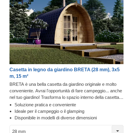
Casetta in legno da giardino BRETA (28 mm), 3x5
m, 15 m²
BRETA è una bella casetta da giardino originale e molto
conveniente. Avrai l'opportunità di fare campeggio... anche
nel tuo giardino! Trasforma lo spazio interno della casetta in
una comoda camera per gli ospiti o in una soluzione per
Soluzione pratica e conveniente
fare campeggio o glamping. Inoltre, queste strutture
Ideale per il campeggio o il glamping
funzionali a basso costo possono essere anche una base
Disponibile in modelli di diverse dimensioni
perfetta per avviare un'attività di ospitalità!
28 mm