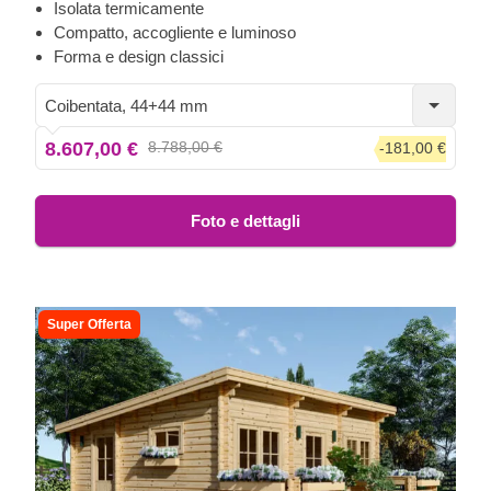
doppie porte d'ingresso assicurano molta luce naturale
Isolata termicamente
all'interno, mentre un elegante prolungamento del tetto
Compatto, accogliente e luminoso
fornisce l'ombra necessaria per posizionare una sedia a
Forma e design classici
sdraio o un tavolo da pranzo sotto di essa.
Coibentata, 44+44 mm
8.607,00 €
8.788,00 €
-181,00 €
Foto e dettagli
Super Offerta