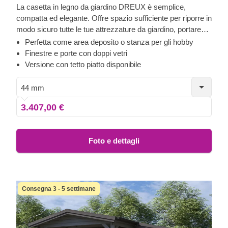
La casetta in legno da giardino DREUX è semplice,
compatta ed elegante. Offre spazio sufficiente per riporre in
modo sicuro tutte le tue attrezzature da giardino, portare
avanti il tuo hobby o creare un delizioso e accogliente
Perfetta come area deposito o stanza per gli hobby
spazio pieno di luce in giardino dove riposare e rilassarti.
Finestre e porte con doppi vetri
Robustezza e facilità di costruzione fanno di questa
Versione con tetto piatto disponibile
casetta da giardino in stile tradizionale un pezzo
d'architettura molto apprezzato e desiderato.
44 mm
3.407,00 €
Foto e dettagli
Consegna 3 - 5 settimane