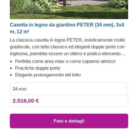
Casetta in legno da giardino PETER (34 mm), 3x4
m, 12 m²
La classica casetta in legno PETER, esteticamente molto
gradevole, con tetto classico ed eleganti doppie porte con
inglesina, potrebbe essere un ottimo e pratico elemento
aggiuntivo nel tuo giardino! Questa struttura multifunzionale
Perfetta come area relax o come capanno attrezzi
può essere organizzata come area relax, capanno attrezzi
Practiche doppie porte
o una combinazione dei due! Un design compatto e
Elegante prolungamento del tetto
funzionale che non sovraccarica il tuo cortile, ma offre
spazio sufficiente per organizzare un angolo relax o
34 mm
un'area di deposito attrezzi.
2.518,00 €
Foto e dettagli