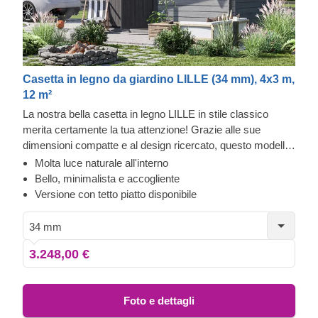
Casetta in legno da giardino LILLE (34 mm), 4x3 m,
12 m²
La nostra bella casetta in legno LILLE in stile classico
merita certamente la tua attenzione! Grazie alle sue
dimensioni compatte e al design ricercato, questo modello
attrae i clienti che apprezzano la semplicità e l'estetica
Molta luce naturale all'interno
classica del legno. Questa splendida casetta può diventare
Bello, minimalista e accogliente
una soluzione funzionale per depositare attrezzi e
Versione con tetto piatto disponibile
macchinari, un ufficio per lavorare da casa o un'area relax
dove trascorrere momenti piacevoli.
34 mm
3.248,00 €
Foto e dettagli