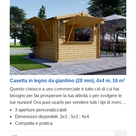
Casetta in legno da giardino (28 mm), 4x4 m, 16 m²
Questo chiosco a uso commerciale è tutto ciò di cui hai
bisogno per far prosperare la tua attività o per svolgere le
tue riunioni! Ora puoi usarlo per vendere tutti i tipi di merce
o per promuovere le tue offerte speciali. Progetta questo
3 aperture personalizzabili
chiosco nel modo che ti rappresenta al meglio e attira i tuoi
Dimensioni disponibili: 3x3 ; 5x3 ; 4x4
clienti con profumi che stuzzicano i sensi o un aspetto
Compatta e pratica
attraente e affidabile. Puoi anche utilizzare questo chiosco
per migliorare la tua ospitalità e l'atmosfera delle tue feste