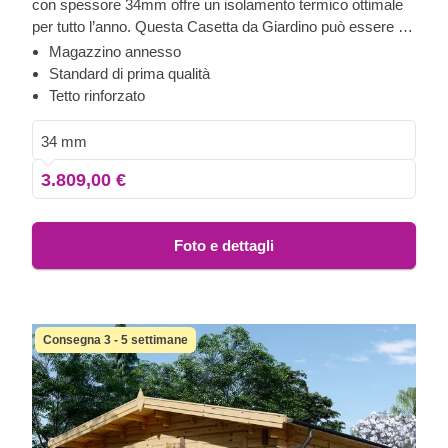
con spessore 34mm offre un isolamento termico ottimale
per tutto l’anno. Questa Casetta da Giardino può essere un
luogo accogliente dove passare il tempo facendo ciò che
Magazzino annesso
ami, o può essere usata come pratico deposito dove
Standard di prima qualità
riporre i tuoi attrezzi.
Tetto rinforzato
34 mm
3.809,00 €
Foto e dettagli
Consegna 3 - 5 settimane