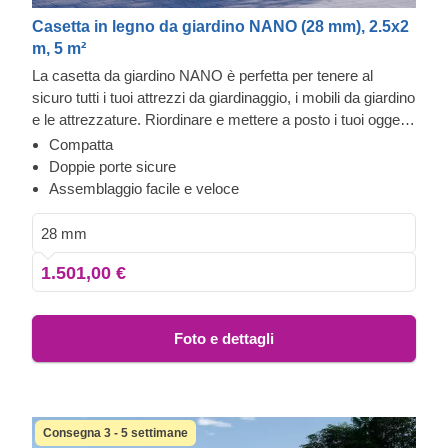
Casetta in legno da giardino NANO (28 mm), 2.5x2
m, 5 m²
La casetta da giardino NANO è perfetta per tenere al
sicuro tutti i tuoi attrezzi da giardinaggio, i mobili da giardino
e le attrezzature. Riordinare e mettere a posto i tuoi oggetti
ti permetterà di capire ciò che devi tenere vicino e ciò che
Compatta
può essere riposto all'esterno ma proprio accanto a casa.
Doppie porte sicure
Questo modello pratico ma elegante può essere una vera
Assemblaggio facile e veloce
soluzione!
28 mm
1.501,00 €
Foto e dettagli
Consegna 3 - 5 settimane