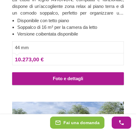
dispone di un'accogliente zona relax al piano terra e di
un comodo soppalco, perfetto per organizzare una
comoda zona per riposare al secondo piano. Se stai
Disponibile con tetto piano
cercando una casa in legno pratica ed economica,
Soppalco di 16 m² per la camera da letto
questo modello potrebbe essere quello giusto per te. Per
Versione coibentata disponibile
garantirti la maggiore comodità possibile, è disponibile
anche una versione coibentata di questo modello.
44 mm
10.273,00 €
Foto e dettagli
Fai una domanda