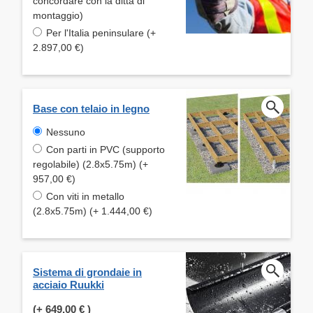
concordare con la ditta di
montaggio)
Per l'Italia peninsulare (+
2.897,00 €)
Base con telaio in legno
Nessuno
Con parti in PVC (supporto
regolabile) (2.8x5.75m) (+
957,00 €)
Con viti in metallo
(2.8x5.75m) (+ 1.444,00 €)
Sistema di grondaie in
acciaio Ruukki
(+
649,00 €
)