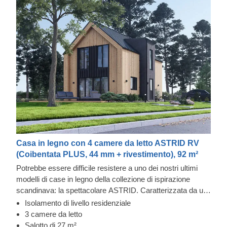
Casa in legno con 4 camere da letto ASTRID RV
(Coibentata PLUS, 44 mm + rivestimento), 92 m²
Potrebbe essere difficile resistere a uno dei nostri ultimi
modelli di case in legno della collezione di ispirazione
scandinava: la spettacolare ASTRID. Caratterizzata da un
rivestimento verticale contemporaneo, un elegante tetto
Isolamento di livello residenziale
tradizionale e numerose grandi finestre e porte, questa
3 camere da letto
spaziosa casa in legno è uno dei modelli più grandi del
Salotto di 27 m²