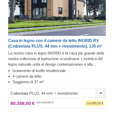
Casa in legno con 4 camere da letto INGRID RV
(Coibentata PLUS, 44 mm + rivestimento), 135 m²
La nostra casa in legno INGRID è la casa più grande della
nostra collezione di ispirazione scandinava. L'estetica del
legno naturale unita al design contemporaneo e alla
struttura minimalista creano un senso di perfezione difficile
Isolamento di livello residenziale
da dimenticare. I moderni elementi decorativi in legno
4 camere da letto
portano lo splendido design a un livello nuovo e possono
Soggiorno di 37 m²
essere ancora più accattivanti se colorati in un colore a
contrasto.
Coibentata PLUS, 44 mm + rivestimento
80.358,00 €
94.443,00 €
-14.085,00 €