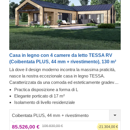
Casa in legno con 4 camere da letto TESSA RV
(Coibentata PLUS, 44 mm + rivestimento), 130 m²
Là dove il design moderno incontra la massima praticità,
nasce la nostra eccezionale casa in legno TESSA.
Caratterizzata da una comoda ed esteticamente gradevole
disposizione degli spazi a forma di L, numerose stanze
Practica disposizione a forma di L
multifunzionali, un'ampio porticato e due bagni, questa
Elegante porticato di 17 m²
casa è un vero gioiello per chi cerca una residenza
Isolamento di livello residenziale
elegante o uno spazio per le vacanze in famiglia. Siamo
entusiasti di presentarti questo modello che trasformerà il
Coibentata PLUS, 44 mm + rivestimento
tuo modo di vivere la prima casa o il tuo nuovo spazio
85.526,00 €
106.830,00 €
relax in un'esperienza completamente nuova!
-21.304,00 €