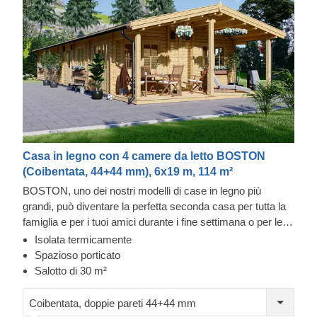
Casa in legno con 4 camere da letto BOSTON
(Coibentata, 44+44 mm), 6x19 m, 114 m²
BOSTON, uno dei nostri modelli di case in legno più
grandi, può diventare la perfetta seconda casa per tutta la
famiglia e per i tuoi amici durante i fine settimana o per le
feste di famiglia. Grazie alla sua funzionalità e al vasto
Isolata termicamente
spazio interno, questo splendido edificio prefabbricato,
Spazioso porticato
realizzato in legno naturale di conifere, ha un enorme
Salotto di 30 m²
potenziale: può diventare un'accogliente casa estiva per la
tua famiglia o addirittura una vera e propria prima casa.
Coibentata, doppie pareti 44+44 mm
Trascorri del tempo prezioso insieme a coloro che