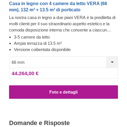
Casa in legno con 4 camere da letto VERA (66
mm), 132 m² + 13.5 m² di porticato
La nostra casa in legno a due piani VERA è la prediletta di
molti clienti per il suo straordinario aspetto estetico e la
comoda disposizione interna che consente a ciascun
membro della famiglia o agli ospiti di godere della propria
3-5 camere da letto
privacy. Un altro punto forte di questo modello è la
Ampia terrazza di 13.5 m²
splendida terrazza coperta di 13,5 m² che offre la
Versione coibentata disponibile
possibilità di godersi le calde serate all'aperto insieme ai
propri cari. Per garantirti la maggiore comodità possibile, è
66 mm
disponibile anche una versione coibentata di questo
44.264,00 €
modello.
Foto e dettagli
Domande e Risposte