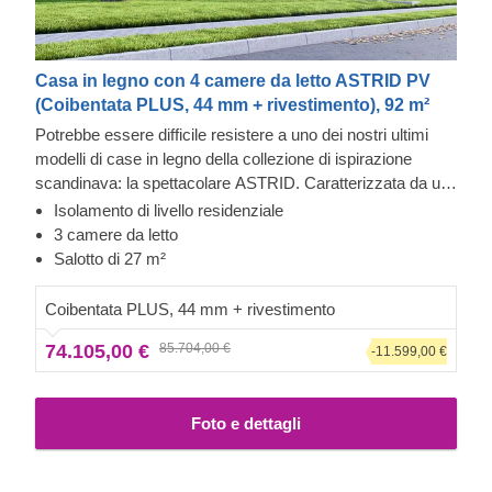
Casa in legno con 4 camere da letto ASTRID PV
(Coibentata PLUS, 44 mm + rivestimento), 92 m²
Potrebbe essere difficile resistere a uno dei nostri ultimi
modelli di case in legno della collezione di ispirazione
scandinava: la spettacolare ASTRID. Caratterizzata da un
rivestimento verticale contemporaneo, un elegante tetto
Isolamento di livello residenziale
tradizionale e numerose grandi finestre e porte, questa
Rivestimento esterno in Cedral Click e Thermowood
3 camere da letto
spaziosa casa in legno è uno dei modelli più grandi del
Questa casa prefabbricata in legno ha un rivestimento
Salotto di 27 m²
nostro assortimento. La sua comoda disposizione interna e
esterno in Cedral Click, realizzato in fibrocemento: un
la struttura a due piani vi permetteranno di dedicare l'intero
materiale composito costituito da cemento, fibre di
Coibentata PLUS, 44 mm + rivestimento
secondo piano al relax.
cellulosa e materiali minerali. Questo tipo di rivestimento è
74.105,00 €
85.704,00 €
apprezzato per la sua eccezionale resistenza, stabilità,
-11.599,00 €
resistenza all’umidità e al fuoco, oltre che per il suo
gradevole impatto estetico. El exterior de esta casa
Foto e dettagli
también está decorado con thermowood, un material fácil
de mantener que además desprende un aroma agradable
y presenta un bonito tinte caramelo.