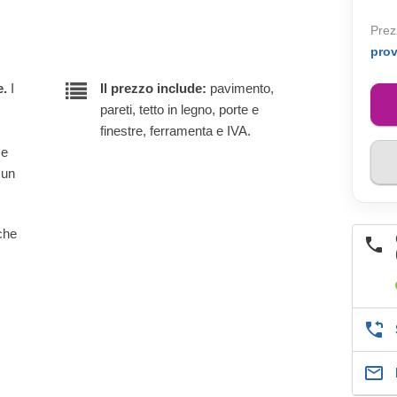
Prez
pro
e.
I
Il prezzo include:
pavimento,
pareti, tetto in legno, porte e
finestre, ferramenta e IVA.
 e
 un
lche