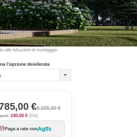
to alle istruzioni di montaggio
na l’opzione desiderata
m
785,00 €
5.025,00 €
240,00 €
armi:
(5%)
Paga a rate con