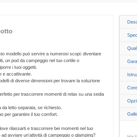
Desc
otto
Spec
Qual
uesto modello può servire a numerosi scopi: diventare
ti, un pod da campeggio nel tuo cortile o
Gara
orre i tuoi oggetti.
e e accattivante.
Istru
odelli di diverse dimensioni per trovare la soluzione
Cons
perfetto per trascorrere momenti di relax su una sedia
Opzi
 da letto separata, se richiesto.
Galle
o per garantire il tuo comfort.
ove rilassarti e trascorrere bei momenti nel tuo
o ad avviare un'attività di campeggio o glamping?
Hai b