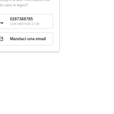
to case in legno?
0287368785
LUN-VEN 8:00-17:00
Mandaci una email