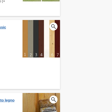
) (+
ssic
nto legno