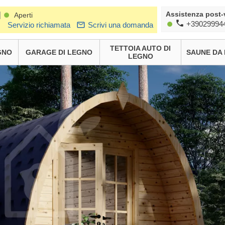
Assistenza post-
|
Aperti
+39029994
Servizio richiamata
Scrivi una domanda
TETTOIA AUTO DI
GNO
GARAGE DI LEGNO
SAUNE DA
LEGNO