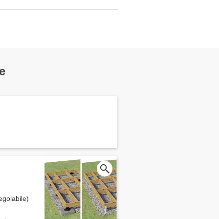
e
egolabile)