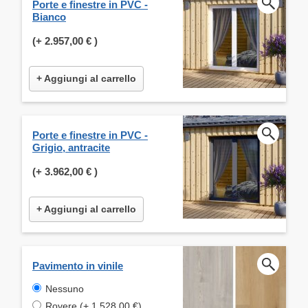
Porte e finestre in PVC -
Bianco
(+
2.957,00 €
)
+ Aggiungi al carrello
Porte e finestre in PVC -
Grigio, antracite
(+
3.962,00 €
)
+ Aggiungi al carrello
Pavimento in vinile
Nessuno
Rovere (+ 1.528,00 €)