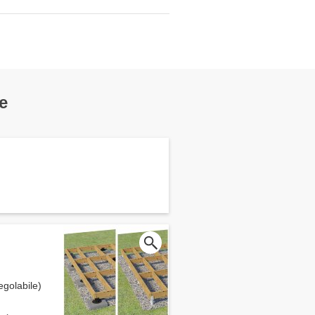
e
egolabile)