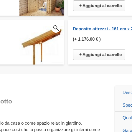
+ Aggiungi al carrello
Deposito attrezzi - 161 cm x
(+
1.176,00 €
)
+ Aggiungi al carrello
Desc
otto
Spec
Qual
cio da casa o come spazio relax in giardino.
space così che tu possa organizzare gli interni come
Gara