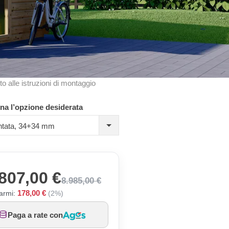
to alle istruzioni di montaggio
na l’opzione desiderata
ntata, 34+34 mm
807,00 €
8.985,00 €
178,00 €
armi:
(2%)
Paga a rate con