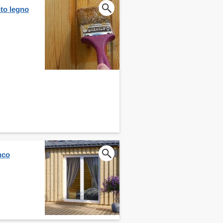
nto legno
nco