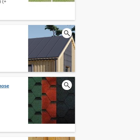
) (+
nose