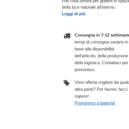
che crea ombra per goderti lo spazio
della luce naturale all'interno.
Leggi di più
Consegna in 7-12 settiman
tempi di consegna variano in
base alla disponibilità
dell’articolo, della produzione
della logistica. Contattaci per
preventivo.
Visto offerta migliore da qua
altra parte? Per favore, facci
sapere!
Proveremo a batterla!