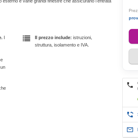
 esterno e varie grandi finestre che assicurano l'entrata
Prez
pro
e.
I
Il prezzo include:
istruzioni,
struttura, isolamento e IVA.
 e
 un
lche