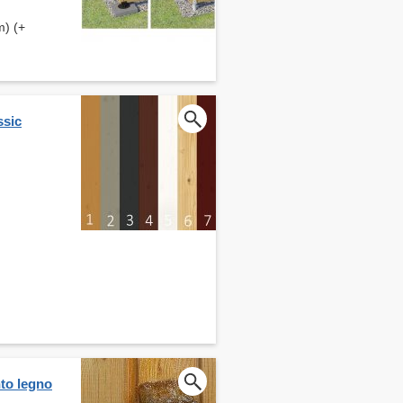
m) (+
ssic
nto legno