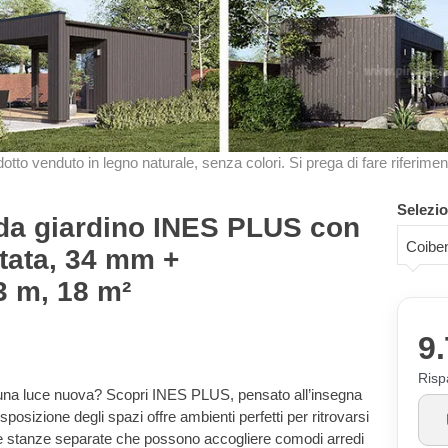
odotto venduto in legno naturale, senza colori. Si prega di fare riferimen
Selezio
 da giardino INES PLUS con
Coiben
ntata, 34 mm +
3 m, 18 m²
9.
Risp
to una luce nuova? Scopri INES PLUS, pensato all’insegna
isposizione degli spazi offre ambienti perfetti per ritrovarsi
due stanze separate che possono accogliere comodi arredi