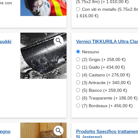
(5.75x2.8m) (+ 1.010,00 €)
are con
Con viti in metallo (5.75x2.8
1.616,00 €)
Ruukki
Vernici TIKKURILA Ultra Cla
Nessuno
(2) Grigio (+ 258,00 €)
(1) Giallo (+ 434,00 €)
(4) Castano (+ 276,00 €)
(3) Antracite (+ 340,00 €)
(5) Bianco (+ 258,00 €)
(6) Trasparente (+ 186,00 €)
(7) Bordeaux (+ 456,00 €)
legno
Prodotto Specifico trattame
5L (esterno)