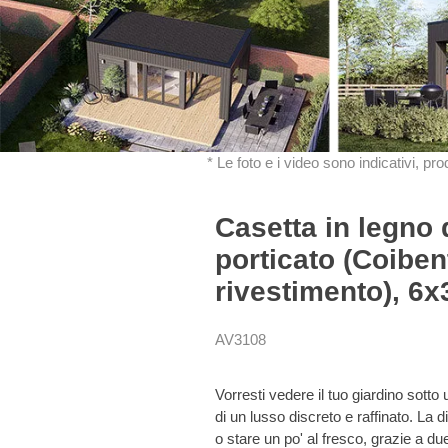
* Le foto e i video sono indicativi, pr
Casetta in legno
porticato (Coibe
rivestimento), 6x
AV3108
Vorresti vedere il tuo giardino sot
di un lusso discreto e raffinato. La d
o stare un po' al fresco, grazie a 