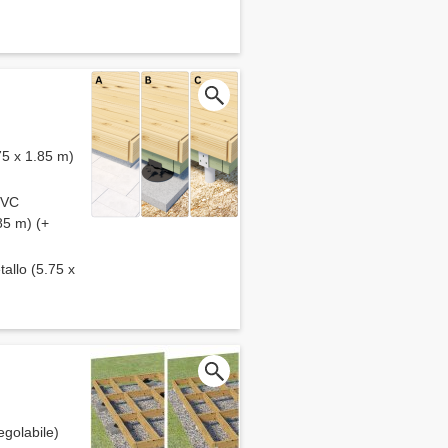
75 x 1.85 m)
 PVC
85 m) (+
tallo (5.75 x
egolabile)