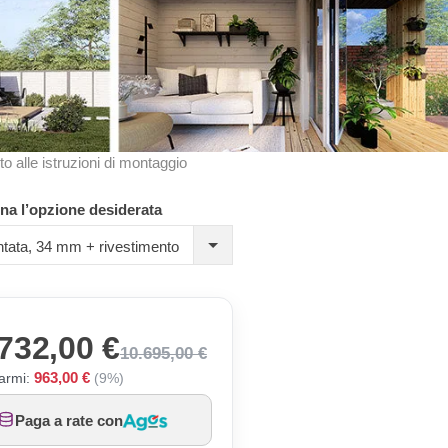
to alle istruzioni di montaggio
na l’opzione desiderata
tata, 34 mm + rivestimento
732,00 €
10.695,00 €
963,00 €
armi:
(9%)
Paga a rate con