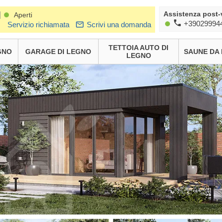
Assistenza post-
|
Aperti
+39029994
Servizio richiamata
Scrivi una domanda
TETTOIA AUTO DI
GNO
GARAGE DI LEGNO
SAUNE DA
LEGNO