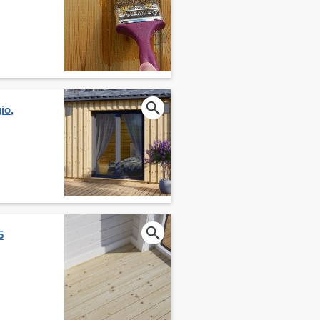
io,
5