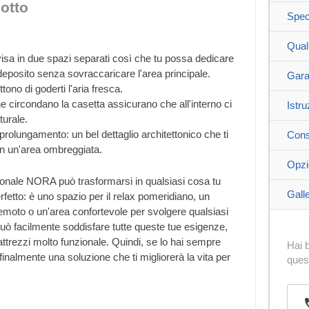
otto
Spec
Qual
isa in due spazi separati così che tu possa dedicare
deposito senza sovraccaricare l'area principale.
Gara
ono di goderti l'aria fresca.
e circondano la casetta assicurano che all'interno ci
Istru
turale.
 prolungamento: un bel dettaglio architettonico che ti
Cons
 in un'area ombreggiata.
Opzi
ionale NORA può trasformarsi in qualsiasi cosa tu
Galle
erfetto: è uno spazio per il relax pomeridiano, un
emoto o un'area confortevole per svolgere qualsiasi
ò facilmente soddisfare tutte queste tue esigenze,
i attrezzi molto funzionale. Quindi, se lo hai sempre
Hai b
inalmente una soluzione che ti migliorerà la vita per
ques