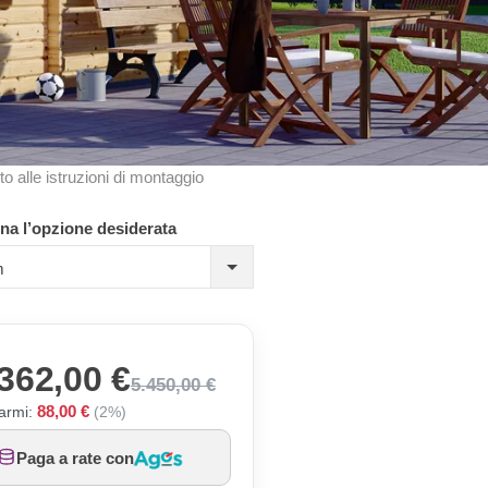
to alle istruzioni di montaggio
na l’opzione desiderata
m
362,00 €
5.450,00 €
88,00 €
armi:
(2%)
Paga a rate con