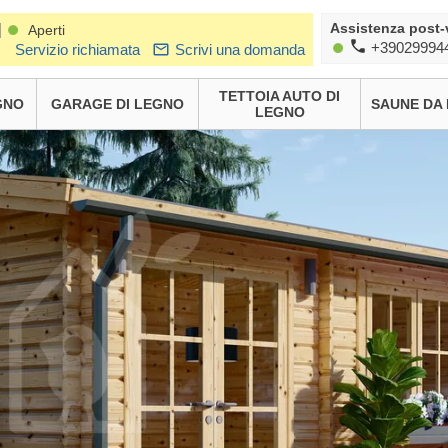
Assistenza post-
|
Aperti
+39029994
Servizio richiamata
Scrivi una domanda
TETTOIA AUTO DI
GNO
GARAGE DI LEGNO
SAUNE DA
LEGNO