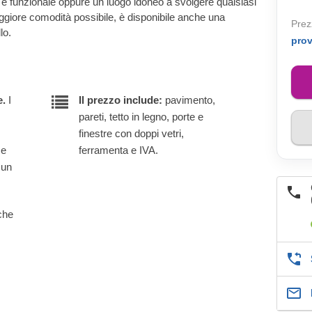
 e funzionale oppure un luogo idoneo a svolgere qualsiasi
 maggiore comodità possibile, è disponibile anche una
Prez
lo.
pro
e.
I
Il prezzo include:
pavimento,
pareti, tetto in legno, porte e
finestre con doppi vetri,
 e
ferramenta e IVA.
 un
lche