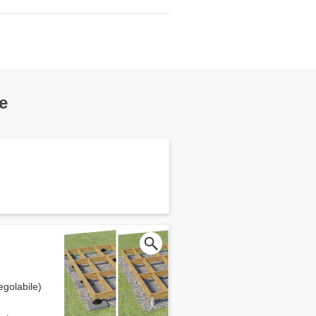
e
egolabile)