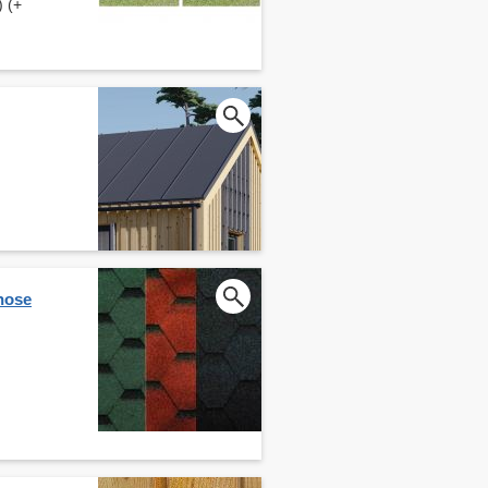
) (+
nose