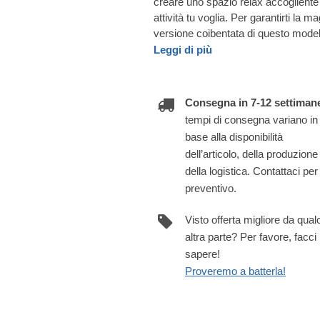
creare uno spazio relax accogliente
attività tu voglia. Per garantirti la
versione coibentata di questo model
Leggi di più
Consegna in 7-12 settiman
tempi di consegna variano in
base alla disponibilità
dell’articolo, della produzione
della logistica. Contattaci per
preventivo.
Visto offerta migliore da qua
altra parte? Per favore, facci
sapere!
Proveremo a batterla!