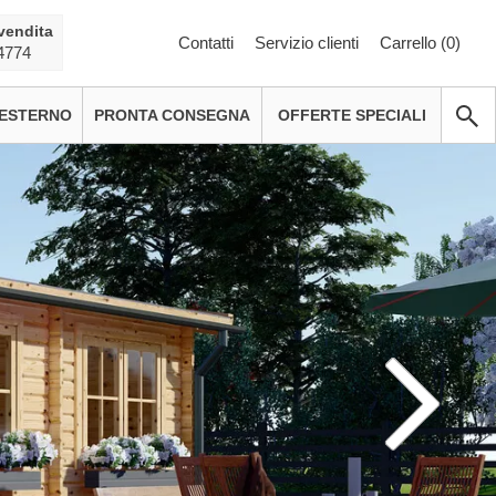
vendita
Contatti
Servizio clienti
Carrello (
0
)
4774
 ESTERNO
PRONTA CONSEGNA
OFFERTE SPECIALI