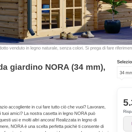
odotto venduto in legno naturale, senza colori. Si prega di fare riferimen
Selezio
 da giardino NORA (34 mm),
34 m
5.
zio accogliente in cui fare tutto ciò che vuoi? Lavorare,
Risp
con i tuoi amici? La nostra casetta in legno NORA può
uesti usi e molti altri ancora! Realizzata in legno di
enere, NORA è una scelta perfetta poichè ti consente di