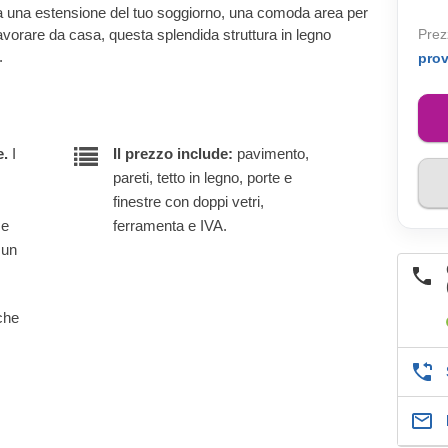
rla una estensione del tuo soggiorno, una comoda area per
lavorare da casa, questa splendida struttura in legno
Prez
.
pro
e.
I
Il prezzo include:
pavimento,
pareti, tetto in legno, porte e
finestre con doppi vetri,
 e
ferramenta e IVA.
 un
lche