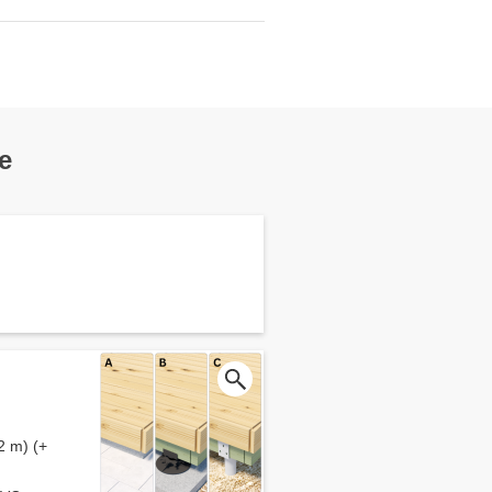
e
2 m) (+