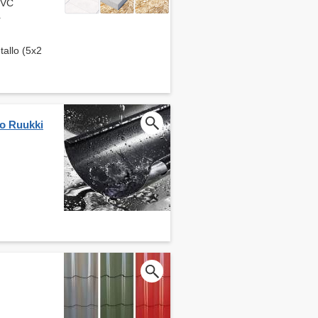
 PVC
+
etallo (5x2
io Ruukki