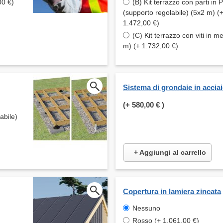
00 €)
(B) Kit terrazzo con parti in
(supporto regolabile) (5x2 m) (
1.472,00 €)
(C) Kit terrazzo con viti in m
m) (+ 1.732,00 €)
Sistema di grondaie in accia
(+
580,00 €
)
abile)
+ Aggiungi al carrello
Copertura in lamiera zincata
Nessuno
Rosso (+ 1.061,00 €)