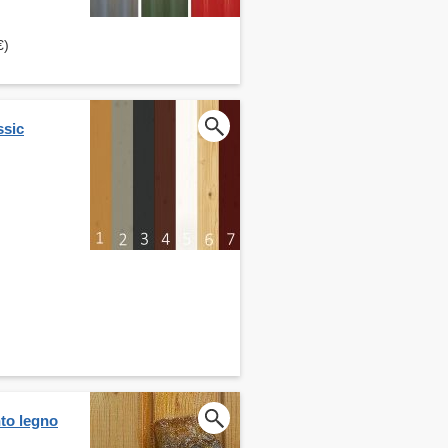
€)
ssic
nto legno