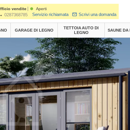
|
fficio vendite
Aperti
Servizio richiamata
Scrivi una domanda
0287368785
TETTOIA AUTO DI
GNO
GARAGE DI LEGNO
SAUNE DA
LEGNO