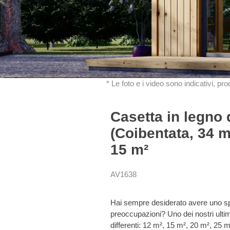
* Le foto e i video sono indicativi, pr
Casetta in legno
(Coibentata, 34 m
15 m²
AV1638
Hai sempre desiderato avere uno spaz
preoccupazioni? Uno dei nostri ultim
differenti: 12 m², 15 m², 20 m², 25 