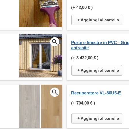
(+
42,00 €
)
+ Aggiungi al carrello
Porte e finestre in PVC - Grig
antracite
(+
3.432,00 €
)
+ Aggiungi al carrello
Recuperatore VL-80U5-E
(+
704,00 €
)
+ Aggiungi al carrello