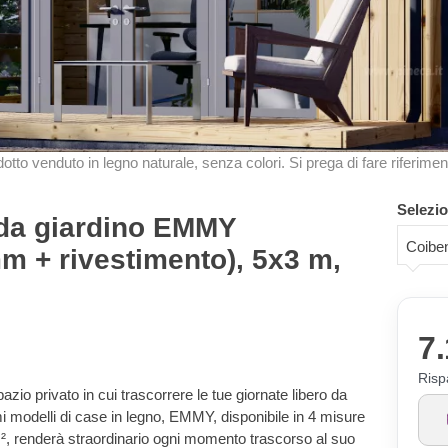
odotto venduto in legno naturale, senza colori. Si prega di fare riferimen
Selezio
 da giardino EMMY
Coiben
m + rivestimento), 5x3 m,
7.
Risp
io privato in cui trascorrere le tue giornate libero da
i modelli di case in legno, EMMY, disponibile in 4 misure
m², renderà straordinario ogni momento trascorso al suo