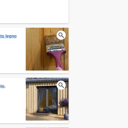
nto legno
io,