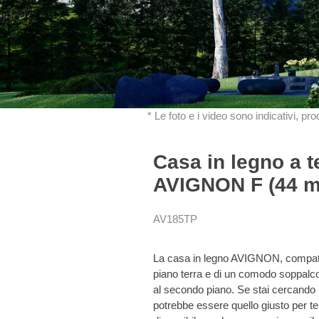
* Le foto e i video sono indicativi, pr
Casa in legno a t
AVIGNON F (44 mm
AV185TP
La casa in legno AVIGNON, compatta
piano terra e di un comodo soppalc
al secondo piano. Se stai cercando
potrebbe essere quello giusto per te