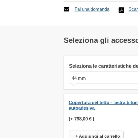
Fai una domanda
Scar
Seleziona gli accesso
Seleziona le caratteristiche d
44 mm
Copertura del tetto - lastra bit
autoadesiva
(+
798,00 €
)
+ Aggiungi al carrello