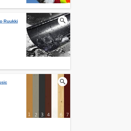
io Ruukki
ssic