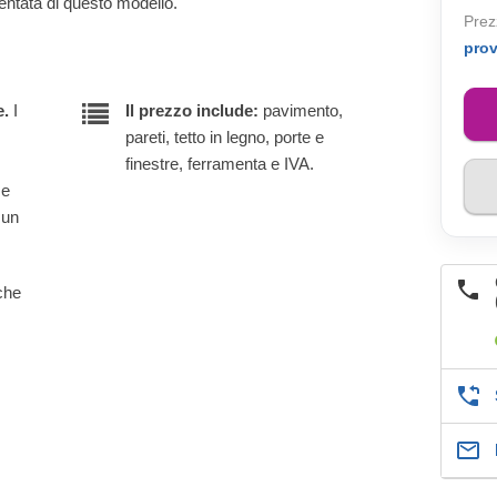
entata di questo modello.
Prez
pro
e.
I
Il prezzo include:
pavimento,
pareti, tetto in legno, porte e
finestre, ferramenta e IVA.
 e
 un
lche