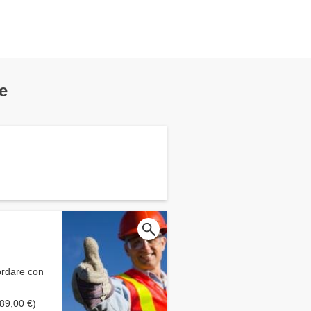
e
ordare con
989,00 €)