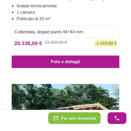
famiglia più piccola. Con 32 m² di spazio interno, questa
Isolata termicamente
casa potrebbe diventare la tua oasi ecologica per
1 camera
soggiorni confortevoli con gli amici o un luogo da sogno
Porticato di 20 m²
per le vacanze in famiglia.
Coibentata, doppie pareti 44+44 mm
21.355,00 €
20.336,00 €
-1.019,00 €
Foto e dettagli
Fai una domanda