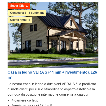
Super Offerta
Consegna 3 - 5 settimane
Ultimo rimasto
Casa in legno VERA S (44 mm + rivestimento), 126
m²
La nostra casa in legno a due piani VERA S è la prediletta
di molti clienti per il suo straordinario aspetto estetico e la
comoda disposizione interna che consente a ciascun
membro della famiglia o agli ospiti di godere della propria
4 camere da letto
privacy. Un altro punto forte di questo modello è la
Ampia terrazza di 13.5 m²