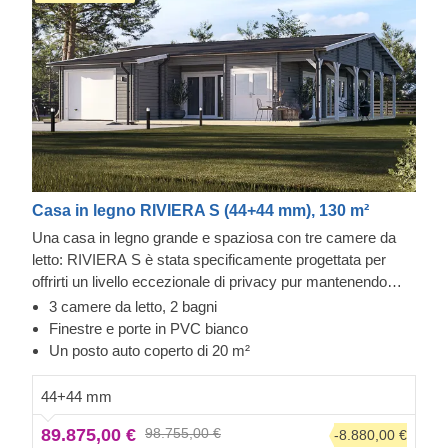
Casa in legno RIVIERA S (44+44 mm), 130 m²
Una casa in legno grande e spaziosa con tre camere da
letto: RIVIERA S è stata specificamente progettata per
offrirti un livello eccezionale di privacy pur mantenendo
spazi aperti sufficienti per godere di una buona
3 camere da letto, 2 bagni
comunicazione con i tuoi cari. Un'ampia zona giorno
Finestre e porte in PVC bianco
composta da cucina, zona pranzo e zona relax e due
Un posto auto coperto di 20 m²
straordinaria terrazza che offre spazio più che sufficiente
per godersi piacevoli cene in famiglia. Tre ampie camere
44+44 mm
da letto garantiscono tranquillità e privacy senza essere
89.875,00 €
98.755,00 €
-8.880,00 €
disturbati, anche quando si ospitano familiari o amici.