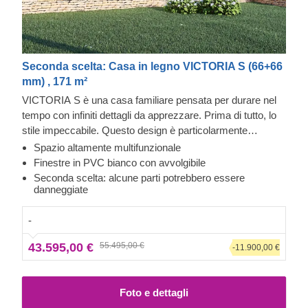
Seconda scelta: Casa in legno VICTORIA S (66+66
mm) , 171 m²
VICTORIA S è una casa familiare pensata per durare nel
tempo con infiniti dettagli da apprezzare. Prima di tutto, lo
stile impeccabile. Questo design è particolarmente
interessante, grazie all’ampio tetto piano che copre anche
Spazio altamente multifunzionale
la terrazza di 7 m², alle numerose finestre e alla forma
Finestre in PVC bianco con avvolgibile
moderna che ospita 11 stanze. È una scelta ideale per una
Seconda scelta: alcune parti potrebbero essere
danneggiate
famiglia che desidera una casa capace di accogliere
comodamente degli ospiti, organizzare feste e avere allo
-
stesso tempo spazi privati in cui rilassarsi in tranquillità. Si
prega di notare che questo modello specifico include
43.595,00 €
55.495,00 €
-11.900,00 €
finestre in PVC bianche e tapparelle avvolgibili manuali nel
prezzo. Alcune parti potrebbero presentare lievi danni
dovuti al fatto che la struttura è rimasta in magazzino per
Foto e dettagli
un certo periodo.