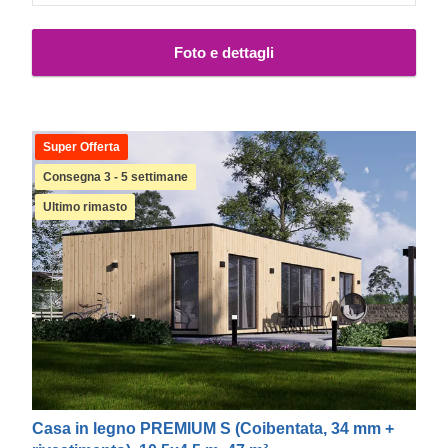
Questo modello specifico include anche finestre e
porte in PVC bianco, già comprese nel prezzo.
Foto e dettagli
Super Offerta
Consegna 3 - 5 settimane
Ultimo rimasto
Casa in legno PREMIUM S (Coibentata, 34 mm +