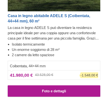
Casa in legno abitabile ADELE S (Coibentata,
44+44 mm), 60 m²
La casa in legno ADELE S può diventare la residenza
principale ideale per una coppia oppure una confortevole
casa per il fine settimana per una piccola famiglia. Grazie
alla sua disposizione estremamente funzionale, con due
Isolato termicamente
camere da letto su un lato e un ampio soggiorno con
Un enorme soggiorno di 28 m²
cucina sull'altro, ADELE S rappresenta il perfetto connubio
2 camere da letto spaziose
tra la tradizionale estetica delle case in legno e un comfort
eccezionale. Si prega di notare che la casa viene fornita in
Coibentata, 44+44 mm
kit e senza verniciatura. La vernice è disponibile come
41.980,00 €
43.528,00 €
-1.548,00 €
optional. Come potete vedere, la facciata è semplicemente
splendida nella finitura bianca!
Importante: l'aspetto di
questo determinato modello potrebbe variare rispetto
Foto e dettagli
alla versione standard. Alcuni accessori aggiuntivi, ad
esempio, potrebbero essere inclusi: facci sapere se
desideri ricevere maggiori informazioni.