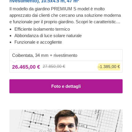
rivestimento), 10.5x4.5 m, 47 m²
Il modello da giardino PREMIUM S model è molto
apprezzato dai clienti che cercano una soluzione moderna
e funzionale per il proprio giardino. Scopri le caratteristiche
di questa bella e spaziosa casa in legno di 41.5 m², che
Efficiente isolamento termico
offre infinite possibilità per le tue attività ricreative e che può
Abbondanza di luce solare naturale
facilmente diventare una comoda seconda casa.
Funzionale e accogliente
Importante: l'aspetto di questo determinato modello
potrebbe variare rispetto alla versione standard. Alcuni
Coibentata, 34 mm + rivestimento
accessori aggiuntivi, ad esempio, potrebbero essere
26.465,00 €
27.850,00 €
-1.385,00 €
inclusi: facci sapere se desideri ricevere maggiori
informazioni.
Foto e dettagli