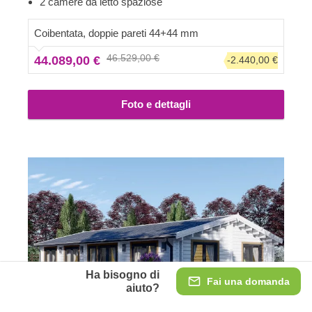
2 camere da letto spaziose
accurata di quanto siano esteticamente belle le case in
legno oltre che straordinariamente comode. Ricorda che
Coibentata, doppie pareti 44+44 mm
la casa è consegnata come kit senza verniciatura, che
46.529,00 €
44.089,00 €
-2.440,00 €
può essere richiesta come extra. Come vedi la facciata
bianca è semlicemente splendida!
Foto e dettagli
Ha bisogno di
Fai una domanda
aiuto?