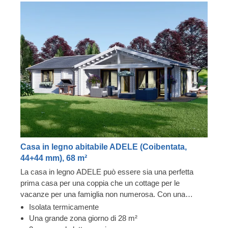
Casa in legno abitabile ADELE (Coibentata,
44+44 mm), 68 m²
La casa in legno ADELE può essere sia una perfetta
prima casa per una coppia che un cottage per le
vacanze per una famiglia non numerosa. Con una
disposizione degli spazi estremamente funzionale - due
Isolata termicamente
camere da letto da un lato e un salotto spazioso con
Una grande zona giorno di 28 m²
cucina dall'altro - ADELE è una rappresentazione