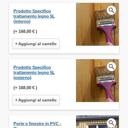
Prodotto Specifico
trattamento legno 5L
(interno)
(+
168,00 €
)
+ Aggiungi al carrello
Prodotto Specifico
trattamento legno 5L
(esterno)
(+
168,00 €
)
+ Aggiungi al carrello
Porte e finestre in PVC -