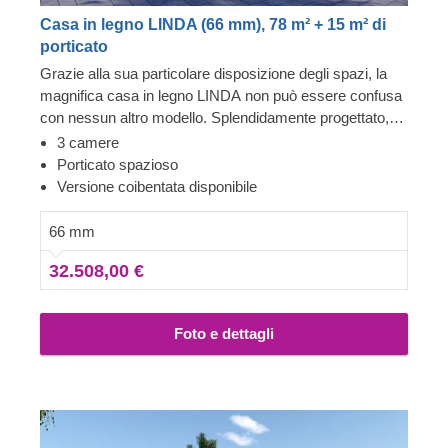
Casa in legno LINDA (66 mm), 78 m² + 15 m² di
porticato
Grazie alla sua particolare disposizione degli spazi, la
magnifica casa in legno LINDA non può essere confusa
con nessun altro modello. Splendidamente progettato,
questo edificio in stile classico offre numerose aree relax
3 camere
all'aperto e una comoda disposizione interna. Organizza
Porticato spazioso
lo spazio in base alle tue esigenze personali e alla tua
Versione coibentata disponibile
immaginazione, rendendolo un luogo bello, rilassante e
su misura per le tutte le tue esigenze. Per garantirti la
66 mm
maggiore comodità possibile, è disponibile anche una
32.508,00 €
versione coibentata di questo modello.
Foto e dettagli