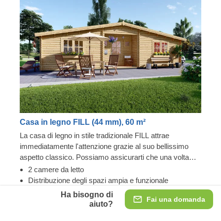
Casa in legno FILL (44 mm), 60 m²
La casa di legno in stile tradizionale FILL attrae
immediatamente l'attenzione grazie al suo bellissimo
aspetto classico. Possiamo assicurarti che una volta
che entrerai in questa splendida casa e sentirai il ​​
2 camere da letto
persistente profumo naturale di conifere, tutte le
Distribuzione degli spazi ampia e funzionale
preoccupazioni e le sfide della giornata verranno
Versione coibentata disponibile
Ha bisogno di
Fai una domanda
dimenticate. Abbiamo appositamente predisposto il
aiuto?
layout in modo tale che lo spazio abitativo principale e le
44 mm