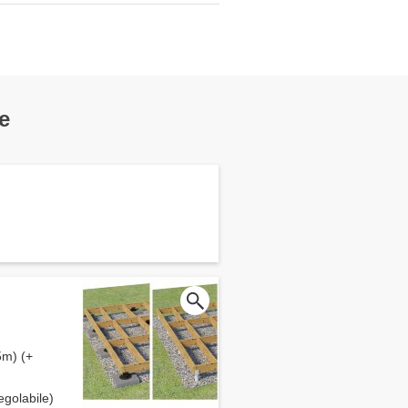
e
5m) (+
egolabile)