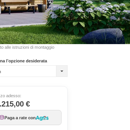
to alle istruzioni di montaggio
na l’opzione desiderata
m
zo adesso:
.215,00 €
Paga a rate con