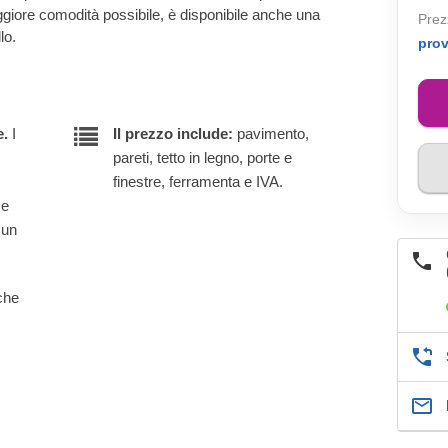
ggiore comodità possibile, è disponibile anche una
Prez
lo.
pro
e.
I
Il prezzo include:
pavimento,
pareti, tetto in legno, porte e
finestre, ferramenta e IVA.
 e
 un
lche