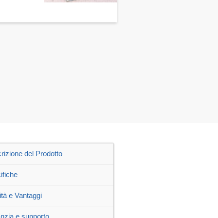
rizione del Prodotto
ifiche
ità e Vantaggi
nzia e supporto