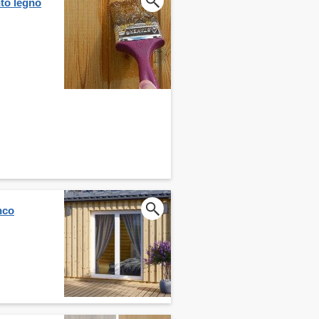
nto legno
nco