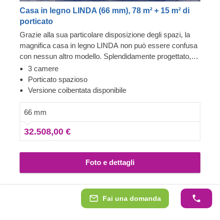
Casa in legno LINDA (66 mm), 78 m² + 15 m² di
porticato
Grazie alla sua particolare disposizione degli spazi, la
magnifica casa in legno LINDA non può essere confusa
con nessun altro modello. Splendidamente progettato,
questo edificio in stile classico offre numerose aree relax
3 camere
all'aperto e una comoda disposizione interna. Organizza
Porticato spazioso
lo spazio in base alle tue esigenze personali e alla tua
Versione coibentata disponibile
immaginazione, rendendolo un luogo bello, rilassante e
su misura per le tutte le tue esigenze. Per garantirti la
66 mm
maggiore comodità possibile, è disponibile anche una
32.508,00 €
versione coibentata di questo modello.
Foto e dettagli
Fai una domanda
Consegna 3 - 5 settimane