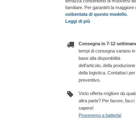
terrazza consentono di muoversi l
familiare. Per garantirti la maggior
coibentata di questo modello.
Leggi di più
Consegna in 7-12 settiman
tempi di consegna variano in
base alla disponibilità
dell’articolo, della produzione
della logistica. Contattaci per
preventivo.
Visto offerta migliore da qua
altra parte? Per favore, facci
sapere!
Proveremo a batterla!