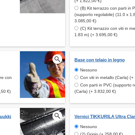
(+ 1.822,00 €)
(B) Kit terrazzo con parti in
(supporto regolabile) (11.0 x 1.
3.085,00 €)
(C) Kit terrazzo con viti in me
1.83 m) (+ 3.695,00 €)
Base con telaio in legno
Nessuno
are con
Con viti in metallo (Carla) (+
Con parti in PVC (supporto r
,50 €)
(Carla) (+ 3.832,00 €)
Ruukki
Vernici TIKKURILA Ultra Cla
Nessuno
(2) Grigio (+ 258,00 €)