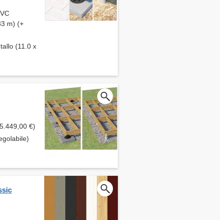
 PVC
83 m) (+
tallo (11.0 x
 5.449,00 €)
egolabile)
ssic