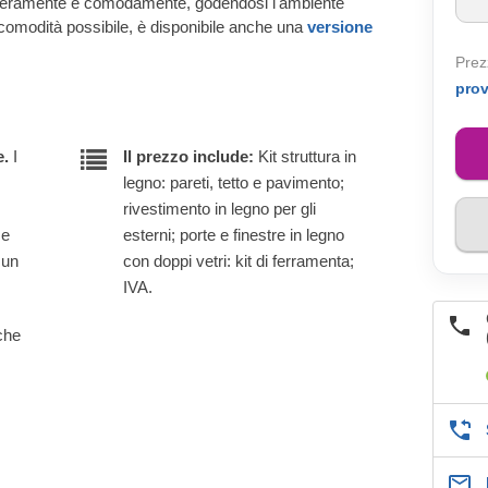
iberamente e comodamente, godendosi l'ambiente
e comodità possibile, è disponibile anche una
versione
Prez
pro
e.
I
Il prezzo include:
Kit struttura in
legno: pareti, tetto e pavimento;
rivestimento in legno per gli
 e
esterni; porte e finestre in legno
 un
con doppi vetri: kit di ferramenta;
IVA.
lche