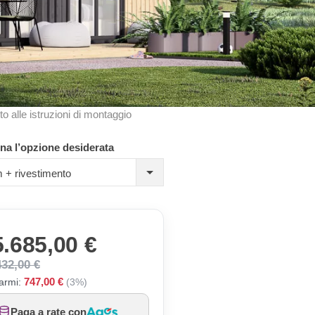
to alle istruzioni di montaggio
na l’opzione desiderata
 + rivestimento
5.685,00 €
432,00 €
747,00 €
armi:
(3%)
Paga a rate con