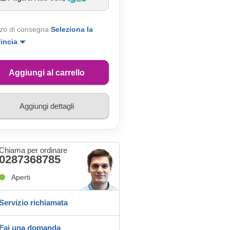
zo di consegna
Seleziona la
vincia
Aggiungi al carrello
Aggiungi dettagli
Chiama per ordinare
0287368785
Aperti
Servizio richiamata
Fai una domanda