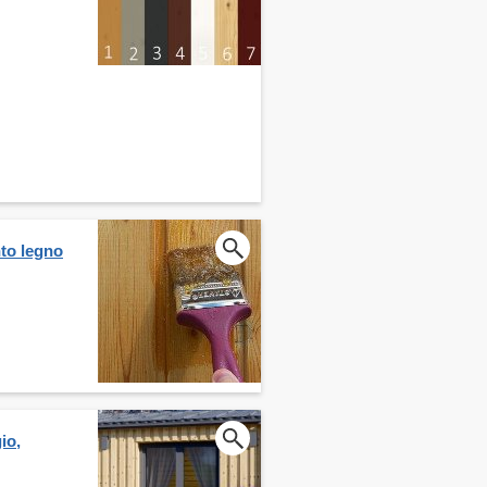
nto legno
io,