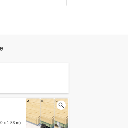
e
.0 x 1.83 m)