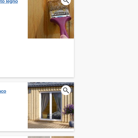
nto legno
nco