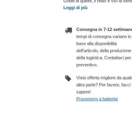
Goditi la quiete, il relax e vivi la s
Leggi di più
Consegna in 7-12 settiman
tempi di consegna variano in
base alla disponibilità
dell’articolo, della produzione
della logistica. Contattaci per
preventivo.
Visto offerta migliore da qua
altra parte? Per favore, facci
sapere!
Proveremo a batterla!