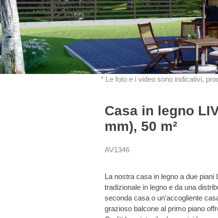
* Le foto e i video sono indicativi, pr
Casa in legno LI
mm), 50 m²
AV1346
La nostra casa in legno a due piani
tradizionale in legno e da una distr
seconda casa o un'accogliente casa v
grazioso balcone al primo piano off