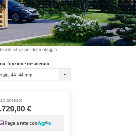
to alle istruzioni di montaggio
na l’opzione desiderata
ntata, 44+44 mm
zo adesso:
.729,00 €
Paga a rate con