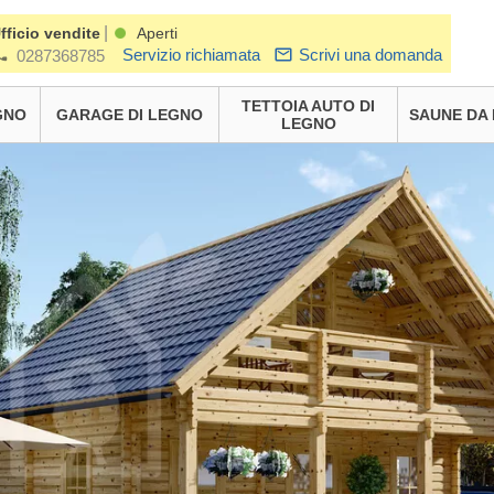
|
fficio vendite
Aperti
Servizio richiamata
Scrivi una domanda
0287368785
TETTOIA AUTO DI
GNO
GARAGE DI LEGNO
SAUNE DA
LEGNO