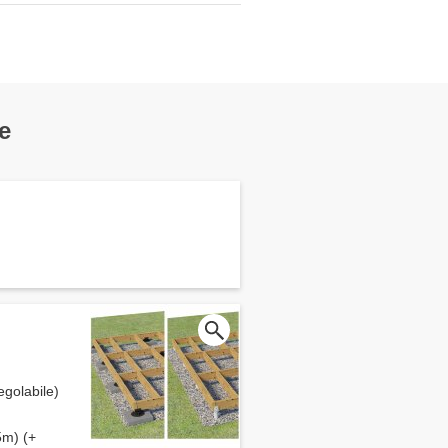
e
egolabile)
5m) (+