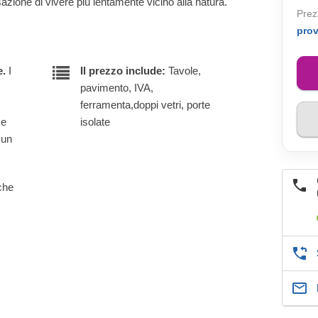
ensazione di vivere più lentamente vicino alla natura.
Prez
pro
e.
I
Il prezzo include:
Tavole,
pavimento, IVA,
ferramenta,doppi vetri, porte
 e
isolate
 un
lche