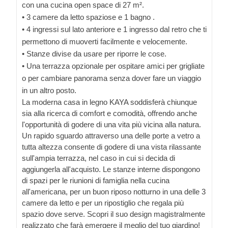
con una cucina open space di 27 m².
• 3 camere da letto spaziose e 1 bagno .
• 4 ingressi sul lato anteriore e 1 ingresso dal retro che ti
permettono di muoverti facilmente e velocemente.
• Stanze divise da usare per riporre le cose.
• Una terrazza opzionale per ospitare amici per grigliate
o per cambiare panorama senza dover fare un viaggio
in un altro posto.
La moderna casa in legno KAYA soddisferà chiunque
sia alla ricerca di comfort e comodità, offrendo anche
l'opportunità di godere di una vita più vicina alla natura.
Un rapido sguardo attraverso una delle porte a vetro a
tutta altezza consente di godere di una vista rilassante
sull'ampia terrazza, nel caso in cui si decida di
aggiungerla all'acquisto. Le stanze interne dispongono
di spazi per le riunioni di famiglia nella cucina
all'americana, per un buon riposo notturno in una delle 3
camere da letto e per un ripostiglio che regala più
spazio dove serve. Scopri il suo design magistralmente
realizzato che farà emergere il meglio del tuo giardino!