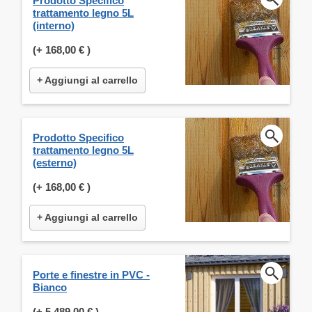
Prodotto Specifico
trattamento legno 5L
(interno)
(+
168,00 €
)
+ Aggiungi al carrello
Prodotto Specifico
trattamento legno 5L
(esterno)
(+
168,00 €
)
+ Aggiungi al carrello
Porte e finestre in PVC -
Bianco
(+
5.489,00 €
)