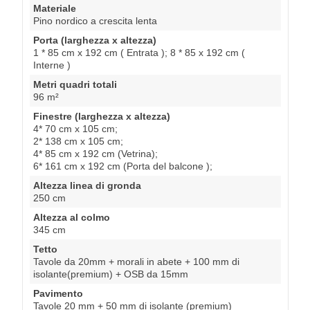
Materiale
Pino nordico a crescita lenta
Porta (larghezza x altezza)
1 * 85 cm x 192 cm ( Entrata ); 8 * 85 x 192 cm (
Interne )
Metri quadri totali
96 m²
Finestre (larghezza x altezza)
4* 70 cm x 105 cm;
2* 138 cm x 105 cm;
4* 85 cm x 192 cm (Vetrina);
6* 161 cm x 192 cm (Porta del balcone );
Altezza linea di gronda
250 cm
Altezza al colmo
345 cm
Tetto
Tavole da 20mm + morali in abete + 100 mm di
isolante(premium) + OSB da 15mm
Pavimento
Tavole 20 mm + 50 mm di isolante (premium)