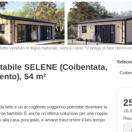
odotto venduto in legno naturale, senza colori. Si prega di fare riferimen
Selezio
itabile SELENE (Coibentata,
Coiben
ento), 54 m²
2
 letto e un accogliente soggiorno potrebbe diventare la
26.
 con bambini. È anche un'ottima soluzione per una coppia
Risp
o alla casa principale, e amano trascorrere il loro tempo