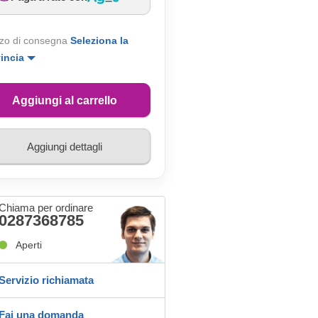
zo di consegna
Seleziona la
vincia
Aggiungi al carrello
Aggiungi dettagli
Chiama per ordinare
0287368785
Aperti
Servizio richiamata
Fai una domanda