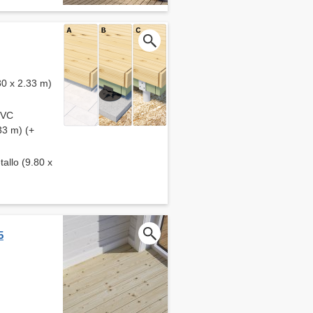
80 x 2.33 m)
 PVC
33 m) (+
tallo (9.80 x
5