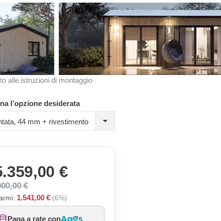
to alle istruzioni di montaggio
na l’opzione desiderata
tata, 44 mm + rivestimento
5.359,00 €
900,00 €
1.541,00 €
armi:
(6%)
Paga a rate con