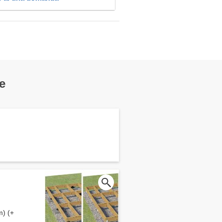
e
m) (+