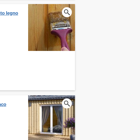
nto legno
nco