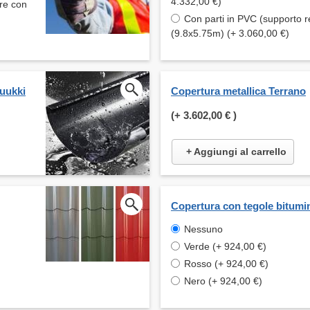
4.332,00 €)
are con
Con parti in PVC (supporto r
(9.8x5.75m) (+ 3.060,00 €)
Ruukki
Copertura metallica Terrano
(+
3.602,00 €
)
+ Aggiungi al carrello
Copertura con tegole bitumi
Nessuno
Verde (+ 924,00 €)
Rosso (+ 924,00 €)
Nero (+ 924,00 €)