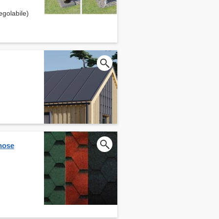
egolabile)
nose