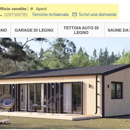
|
fficio vendite
Aperti
Servizio richiamata
Scrivi una domanda
0287368785
TETTOIA AUTO DI
GNO
GARAGE DI LEGNO
SAUNE DA
LEGNO