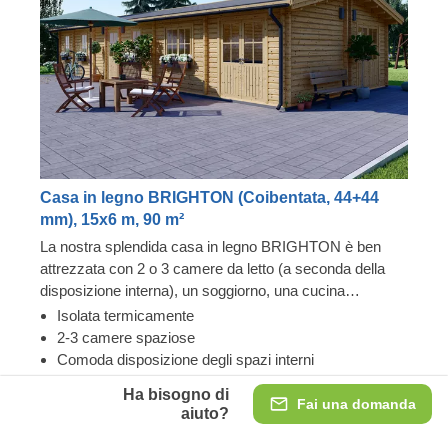
Casa in legno BRIGHTON (Coibentata, 44+44
mm), 15x6 m, 90 m²
La nostra splendida casa in legno BRIGHTON è ben
attrezzata con 2 o 3 camere da letto (a seconda della
disposizione interna), un soggiorno, una cucina
separata, uno spazio bagno e diverse stanze aggiuntive
Isolata termicamente
più piccole che potrebbero servire a numerosi scopi.
2-3 camere spaziose
Grazie al suo vasto spazio e alla superba disposizione
Comoda disposizione degli spazi interni
interna, questa casa è una base perfetta per grandi
Ha bisogno di
riunioni di famiglia o con gli amici.
Fai una domanda
Coibentata, doppie pareti 44+44 mm
aiuto?
41.793,00 €
39.304,00 €
-2.489,00 €