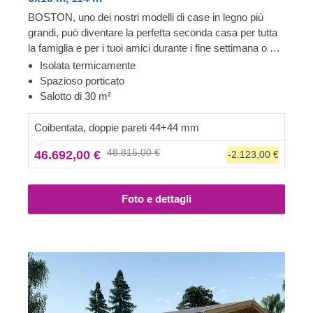
BOSTON, uno dei nostri modelli di case in legno più
grandi, può diventare la perfetta seconda casa per tutta
la famiglia e per i tuoi amici durante i fine settimana o per
le feste di famiglia. Grazie alla sua funzionalità e al vasto
Isolata termicamente
spazio interno, questo splendido edificio prefabbricato,
Spazioso porticato
realizzato in legno naturale di conifere, ha un enorme
Salotto di 30 m²
potenziale: può diventare un'accogliente casa estiva per
la tua famiglia o addirittura una vera e propria prima
Coibentata, doppie pareti 44+44 mm
casa. Trascorri del tempo prezioso insieme a coloro che
48.815,00 €
46.692,00 €
-2.123,00 €
consideri la migliore compagnia possibile, circondati
dalla natura e dall'aria fresca.
Foto e dettagli