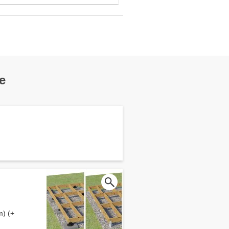
e
m) (+