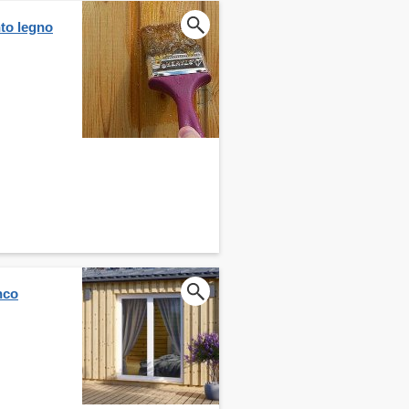
nto legno
nco