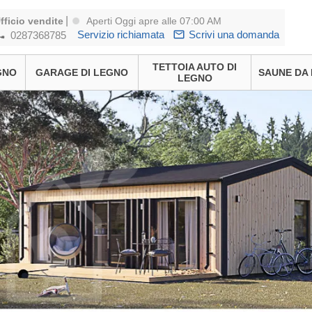
|
fficio vendite
Aperti Oggi apre alle 07:00 AM
Servizio richiamata
Scrivi una domanda
0287368785
TETTOIA AUTO DI
GNO
GARAGE DI LEGNO
SAUNE DA
LEGNO