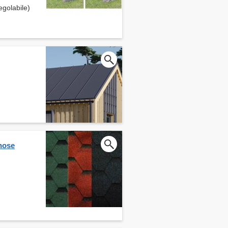
egolabile)
nose