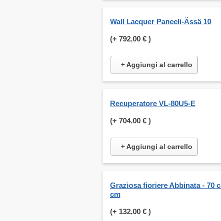
Wall Lacquer Paneeli-Ässä 10
(+
792,00 €
)
+ Aggiungi al carrello
Recuperatore VL-80U5-E
(+
704,00 €
)
+ Aggiungi al carrello
Graziosa fioriere Abbinata - 70 
cm
(+
132,00 €
)