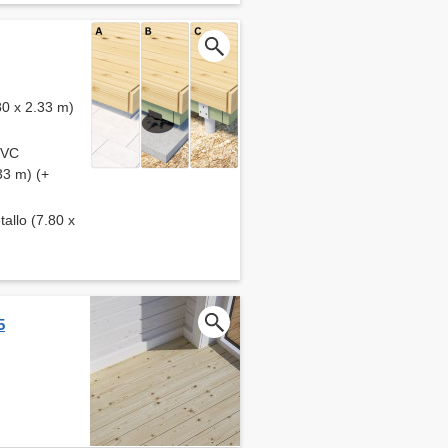
80 x 2.33 m)
 PVC
33 m) (+
tallo (7.80 x
5