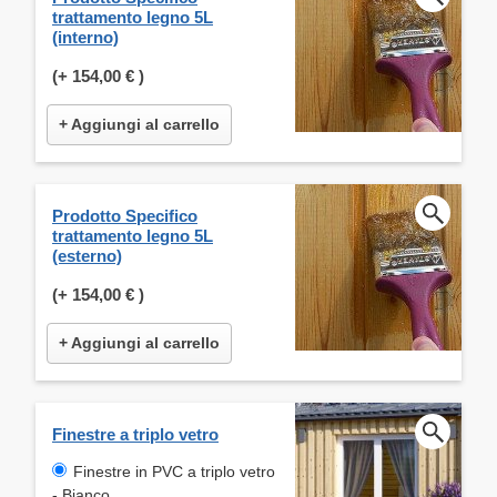
trattamento legno 5L
(interno)
(+
154,00 €
)
+ Aggiungi al carrello
Prodotto Specifico
trattamento legno 5L
(esterno)
(+
154,00 €
)
+ Aggiungi al carrello
Finestre a triplo vetro
Finestre in PVC a triplo vetro
- Bianco