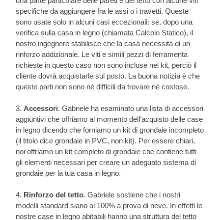
una parte particolare delle pareti e del tetto con alcune viti
specifiche da aggiungere fra le assi o i travetti. Queste
sono usate solo in alcuni casi eccezionali: se, dopo una
verifica sulla casa in legno (chiamata Calcolo Statico), il
nostro ingegnere stabilisce che la casa necessita di un
rinforzo addizionale. Le viti e simili pezzi di ferramenta
richieste in questo caso non sono incluse nel kit, perciò il
cliente dovrà acquistarle sul posto. La buona notizia è che
queste parti non sono né difficili da trovare né costose.
3.
Accessori
. Gabriele ha esaminato una lista di accessori
aggiuntivi che offriamo al momento dell’acquisto delle case
in legno dicendo che forniamo un kit di grondaie incompleto
(il titolo dice grondaie in PVC, non kit). Per essere chiari,
noi offriamo un kit completo di grondaie che contiene tutti
gli elementi necessari per creare un adeguato sistema di
grondaie per la tua casa in legno.
4.
Rinforzo del tetto
. Gabriele sostiene che i nostri
modelli standard siano al 100% a prova di neve. In effetti le
nostre case in legno abitabili hanno una struttura del tetto