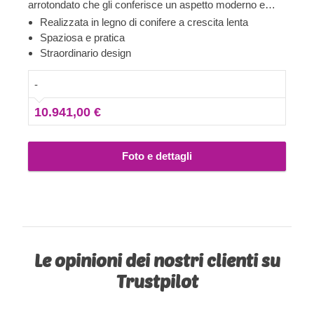
arrotondato che gli conferisce un aspetto moderno e
sofisticato. Puoi sicuramente fidarti di CORA DUO:
Realizzata in legno di conifere a crescita lenta
resisterà a forti piogge e venti proteggendo le tue auto e i
Spaziosa e pratica
tuoi oggetti di valore. Le dimensioni sono eccezionali per
Straordinario design
un posto auto e per facilitarti le manovre, oltre a lasciare
molto spazio libero per un facile accesso e come area
-
deposito.
10.941,00 €
Foto e dettagli
Le opinioni dei nostri clienti su
Trustpilot