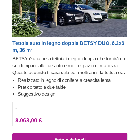
Tettoia auto in legno doppia BETSY DUO, 6.2x6
m, 36 m²
BETSY è una bella tettoia in legno doppia che fornirà un
solido riparo alle tue auto e molto spazio di manovra.
Questo acquisto ti sarà utile per molti anni: la tettoia è
realizzata in legno di conifere a crescita lenta, assi con
Realizzato in legno di conifere a crescita lenta
incastro maschio/femmina e ha una garanzia di 5-10
Pratico tetto a due falde
anni. È ora di migliorare il tuo giardino e risparmiare il
Suggestivo design
tempo prezioso che avresti dovuto dedicare a pulire le
tue auto ogni mattina. Questo sì che è un affare!
-
8.063,00 €
Foto e dettagli