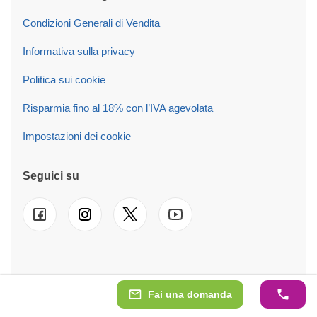
Condizioni Generali di Vendita
Informativa sulla privacy
Politica sui cookie
Risparmia fino al 18% con l’IVA agevolata
Impostazioni dei cookie
Seguici su
© 2026 Pineca Italy SRL Operiamo anche in
UK
-
FR
-
DE
-
ES
-
PT
-
NL
-
SE
-
AT
-
PL
-
IE
Fai una domanda