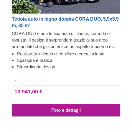
Tettoia auto in legno doppia CORA DUO, 5.9x5.9
m, 35 m²
CORA DUO è una tettoia auto di classe, comoda e
robusta. Il design ti sorprenderà grazie al suo arco
arrotondato che gli conferisce un aspetto moderno e
sofisticato. Puoi sicuramente fidarti di CORA DUO:
Realizzata in legno di conifere a crescita lenta
resisterà a forti piogge e venti proteggendo le tue auto e i
Spaziosa e pratica
tuoi oggetti di valore. Le dimensioni sono eccezionali per
Straordinario design
un posto auto e per facilitarti le manovre, oltre a lasciare
molto spazio libero per un facile accesso e come area
-
deposito.
10.941,00 €
Foto e dettagli