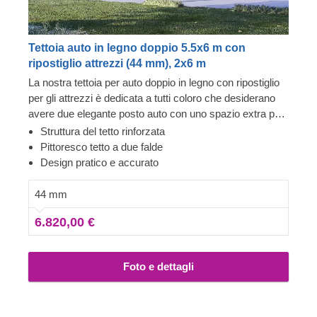
Tettoia auto in legno doppio 5.5x6 m con
ripostiglio attrezzi (44 mm), 2x6 m
La nostra tettoia per auto doppio in legno con ripostiglio
per gli attrezzi è dedicata a tutti coloro che desiderano
avere due elegante posto auto con uno spazio extra per
riporre i propri oggetti o da usare come area relax. Se
Struttura del tetto rinforzata
devi riparare le gomme o effettuare qualsiasi tipo di
Pittoresco tetto a due falde
riparazione, le tue auto sarrano sempre lì accanto a te.
Design pratico e accurato
Questa tettoia auto è un gioiellino: ha un look moderno,
molto spazio disponibile e offre una solida protezione alle
44 mm
tue auto, evitando che si sporchi durante il giorno o la
6.820,00 €
notte. Siamo certi che questo sarà un acquisto di cui non
ti pentirai.
Foto e dettagli