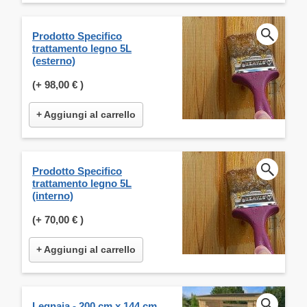
Prodotto Specifico
trattamento legno 5L
(esterno)
(+
98,00 €
)
+ Aggiungi al carrello
Prodotto Specifico
trattamento legno 5L
(interno)
(+
70,00 €
)
+ Aggiungi al carrello
Legnaia - 200 cm x 144 cm