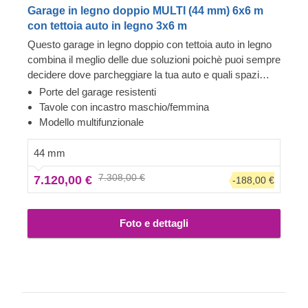
Garage in legno doppio MULTI (44 mm) 6x6 m
con tettoia auto in legno 3x6 m
Questo garage in legno doppio con tettoia auto in legno
combina il meglio delle due soluzioni poichè puoi sempre
decidere dove parcheggiare la tua auto e quali spazi
utilizzare come deposito o per altri veicoli. Ora non
Porte del garage resistenti
dovrai più scegliere tra due opzioni diverse: goditi solo il
Tavole con incastro maschio/femmina
lusso di avere uno spazio sicuro per il tuo veicolo e
Modello multifunzionale
spazio aggiuntivo come area lavoro! Puoi davvero farlo
con MULTI, sia che tu voglia acquistare un'altra auto,
44 mm
allestire un'area relax ""vecchia scuola"" in garage o
7.308,00 €
7.120,00 €
-188,00 €
montare degli scaffali con i tuoi libri preferiti.
Foto e dettagli