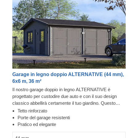
Garage in legno doppio ALTERNATIVE (44 mm),
6x6 m, 36 m²
Il nostro garage doppio in legno ALTERNATIVE è
progettato per custodire due auto e con il suo design
classico abbellirà certamente il tuo giardino. Questo
doppio garage diventerà presto un posto in cui voler
Tetto rinforzato
tornare. È realizzato in legno di conifere a crescita lenta,
Porte del garage resistenti
le porte del garage sono resistenti e l'elegante tetto
Pratico ed elegante
apicale proteggerà i tuoi veicoli dagli elementi
atmosferici. Tutto quello che devi fare è scegliere un