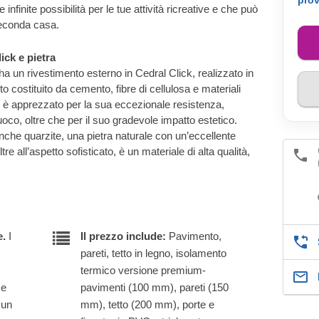
pro
infinite possibilità per le tue attività ricreative e che può
econda casa.
ick e pietra
a un rivestimento esterno in Cedral Click, realizzato in
 costituito da cemento, fibre di cellulosa e materiali
o è apprezzato per la sua eccezionale resistenza,
 fuoco, oltre che per il suo gradevole impatto estetico.
nche quarzite, una pietra naturale con un’eccellente
re all’aspetto sofisticato, è un materiale di alta qualità,
e.
I
Il prezzo include:
Pavimento,
pareti, tetto in legno, isolamento
termico versione premium-
 e
pavimenti (100 mm), pareti (150
 un
mm), tetto (200 mm), porte e