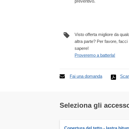
preventivo.
Visto offerta migliore da qua
altra parte? Per favore, facci
sapere!
Proveremo a batterla!
Fai una domanda
Scar
Seleziona gli accesso
Copertura del tetto - lastra bit