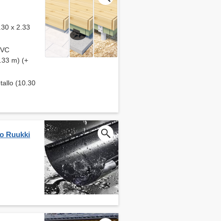
.30 x 2.33
 PVC
2.33 m) (+
etallo (10.30
io Ruukki