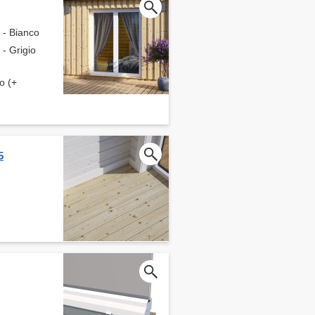
o - Bianco
 - Grigio
ro (+
5