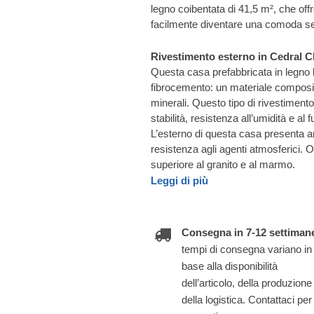
legno coibentata di 41,5 m², che offre 
facilmente diventare una comoda s
Rivestimento esterno in Cedral Cl
Questa casa prefabbricata in legno h
fibrocemento: un materiale composito
minerali. Questo tipo di rivestiment
stabilità, resistenza all’umidità e al
L’esterno di questa casa presenta a
resistenza agli agenti atmosferici. Olt
superiore al granito e al marmo.
Leggi di più
Consegna in 7-12 settiman
tempi di consegna variano in
base alla disponibilità
dell’articolo, della produzione
della logistica. Contattaci per