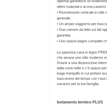
optional garantisce un isolamento
ottimi materiali e ai meccanismi 
• Rivestimento verticale in stil
generale.
• Un ampio soggiorno per trascor
• Due camere da letto sui lati opp
garantita.
• Uno spazio bagno compatto che 
La spaziosa casa in legno PREMI
che amano uno stile moderno mini
Grazie a una disposizione intern
dalla zona notte e c'è spazio per 
luogo tranquillo in cui portare av
trascorrere del tempo con i tuoi
vacanze per la tua famiglia.
Isolamento termico PLUS