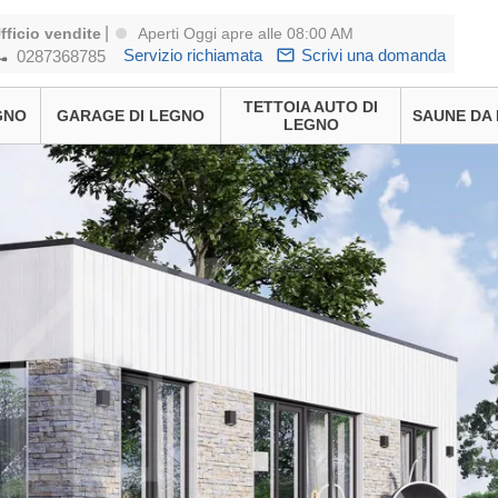
|
fficio vendite
Aperti Oggi apre alle 08:00 AM
Servizio richiamata
Scrivi una domanda
0287368785
TETTOIA AUTO DI
GNO
GARAGE DI LEGNO
SAUNE DA
LEGNO