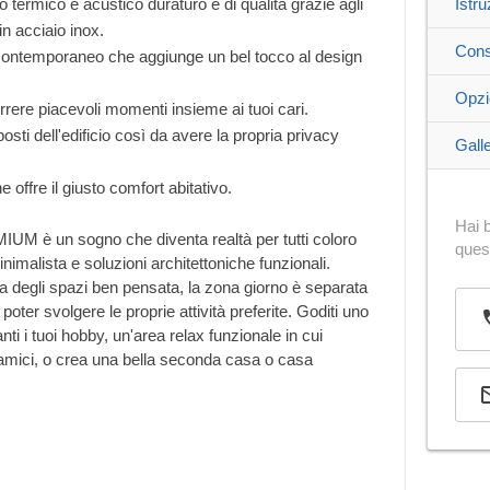
 termico e acustico duraturo e di qualità grazie agli
Istru
in acciaio inox.
Cons
e contemporaneo che aggiunge un bel tocco al design
Opzi
rere piacevoli momenti insieme ai tuoi cari.
osti dell'edificio così da avere la propria privacy
Galle
offre il giusto comfort abitativo.
Hai b
UM è un sogno che diventa realtà per tutti coloro
ques
malista e soluzioni architettoniche funzionali.
a degli spazi ben pensata, la zona giorno è separata
poter svolgere le proprie attività preferite. Goditi uno
anti i tuoi hobby, un'area relax funzionale in cui
 amici, o crea una bella seconda casa o casa