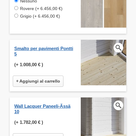
Nessuno
Rovere (+ 6.456,00 €)
Grigio (+ 6.456,00 €)
Smalto per pavimenti Pontti
5
(+
1.008,00 €
)
+ Aggiungi al carrello
Wall Lacquer Paneeli-Ässä
10
(+
1.782,00 €
)