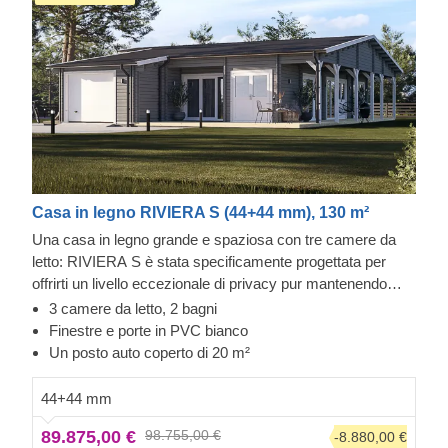
Casa in legno RIVIERA S (44+44 mm), 130 m²
Una casa in legno grande e spaziosa con tre camere da
letto: RIVIERA S è stata specificamente progettata per
offrirti un livello eccezionale di privacy pur mantenendo
spazi aperti sufficienti per godere di una buona
3 camere da letto, 2 bagni
comunicazione con i tuoi cari. Un'ampia zona giorno
Finestre e porte in PVC bianco
composta da cucina, zona pranzo e zona relax e due
Un posto auto coperto di 20 m²
straordinaria terrazza che offre spazio più che sufficiente
per godersi piacevoli cene in famiglia. Tre ampie camere
44+44 mm
da letto garantiscono tranquillità e privacy senza essere
89.875,00 €
98.755,00 €
-8.880,00 €
disturbati, anche quando si ospitano familiari o amici.