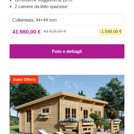
cucina sull'altro, ADELE S rappresenta il perfetto connubio
2 camere da letto spaziose
tra la tradizionale estetica delle case in legno e un comfort
eccezionale. Si prega di notare che la casa viene fornita in
Coibentata, 44+44 mm
kit e senza verniciatura. La vernice è disponibile come
41.980,00 €
43.528,00 €
-1.548,00 €
optional. Come potete vedere, la facciata è semplicemente
splendida nella finitura bianca!
Importante: l'aspetto di
questo determinato modello potrebbe variare rispetto
Foto e dettagli
alla versione standard. Alcuni accessori aggiuntivi, ad
esempio, potrebbero essere inclusi: facci sapere se
desideri ricevere maggiori informazioni.
Super Offerta