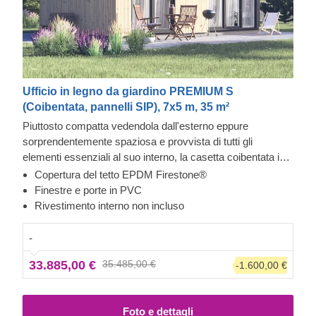
Ufficio in legno da giardino PREMIUM S
(Coibentata, pannelli SIP), 7x5 m, 35 m²
Piuttosto compatta vedendola dall'esterno eppure
sorprendentemente spaziosa e provvista di tutti gli
elementi essenziali al suo interno, la casetta coibentata in
legno PREMIUM S dallo stile contemporaneo diventerà
Copertura del tetto EPDM Firestone®
immediatamente il tuo spazio preferito. Ottimo come luogo
Finestre e porte in PVC
dove ritirarsi in beata solitudine, può essere facilmente
Rivestimento interno non incluso
trasformato in ufficio, laboratorio o palestra aiutandoti a
svolgere la tua attività in modo più efficace e produttivo.
Da
-
notare che in questo particolare modello il
33.885,00 €
35.485,00 €
-1.600,00 €
rivestimento interno non è incluso.
Foto e dettagli