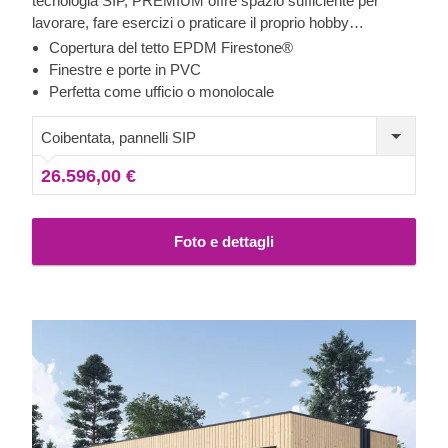
tecnologia SIP, PREMIUM offre spazio sufficiente per
lavorare, fare esercizi o praticare il proprio hobby
preferito... o anche tutto ciò in un unico luogo! Lo stile
Copertura del tetto EPDM Firestone®
contemporaneo con numerose grandi finestre sulla
Finestre e porte in PVC
facciata dell'edificio e un ottimo isolamento termico
Perfetta come ufficio o monolocale
rendono questa casetta in legno una struttura architettonica
assolutamente invitante!
Coibentata, pannelli SIP
26.596,00 €
Foto e dettagli