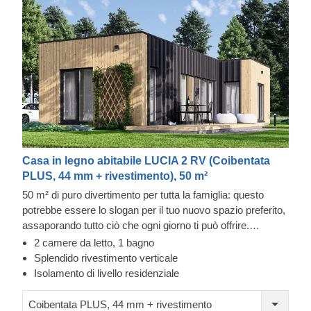
Casa in legno abitabile LUCIA 2 RV (Coibentata
PLUS, 44 mm + rivestimento), 50 m²
50 m² di puro divertimento per tutta la famiglia: questo
potrebbe essere lo slogan per il tuo nuovo spazio preferito,
assaporando tutto ciò che ogni giorno ti può offrire.
All'esterno si distingue per il suo design funzionale e al
2 camere da letto, 1 bagno
contempo capace di attirare l'attenzione di chiunque ne
Splendido rivestimento verticale
ammiri la coesione. All'interno è meravigliosamente
Isolamento di livello residenziale
comodo, con un accogliente soggiorno, due spaziose
camere da letto che può ospitare un letto king size, spazi
Coibentata PLUS, 44 mm + rivestimento