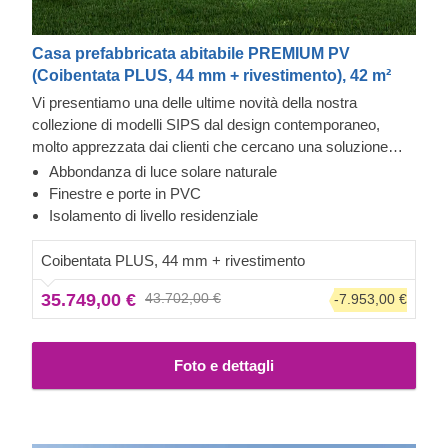
Casa prefabbricata abitabile PREMIUM PV
(Coibentata PLUS, 44 mm + rivestimento), 42 m²
Vi presentiamo una delle ultime novità della nostra
collezione di modelli SIPS dal design contemporaneo,
molto apprezzata dai clienti che cercano una soluzione
moderna e funzionale per il proprio giardino. Scopri le
Abbondanza di luce solare naturale
caratteristiche di questa bella e spaziosa casa in legno
Rivestimento esterno in Cedral Click e pietra
Finestre e porte in PVC
coibentata di 41,5 m², che offre infinite possibilità per le tue
Questa casa prefabbricata in legno ha un rivestimento
Isolamento di livello residenziale
attività ricreative e che può facilmente diventare una
esterno in Cedral Click, realizzato in fibrocemento: un
comoda seconda casa.
materiale composito costituito da cemento, fibre di
Coibentata PLUS, 44 mm + rivestimento
cellulosa e materiali minerali. Questo tipo di rivestimento è
35.749,00 €
43.702,00 €
-7.953,00 €
apprezzato per la sua eccezionale resistenza, stabilità,
resistenza all’umidità e al fuoco, oltre che per il suo
gradevole impatto estetico. L’esterno di questa casa
Foto e dettagli
presenta anche quarzite, una pietra naturale con
un’eccellente resistenza agli agenti atmosferici. Oltre
all’aspetto sofisticato, è un materiale di alta qualità,
superiore al granito e al marmo.