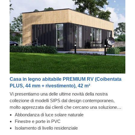
Casa in legno abitabile PREMIUM RV (Coibentata
PLUS, 44 mm + rivestimento), 42 m²
Vi presentiamo una delle ultime novità della nostra
collezione di modelli SIPS dal design contemporaneo,
molto apprezzata dai clienti che cercano una soluzione
moderna e funzionale per il proprio giardino. Scopri le
Abbondanza di luce solare naturale
caratteristiche di questa bella e spaziosa casa in legno
Finestre e porte in PVC
coibentata di 41,5 m², che offre infinite possibilità per le tue
Isolamento di livello residenziale
attività ricreative e che può facilmente diventare una