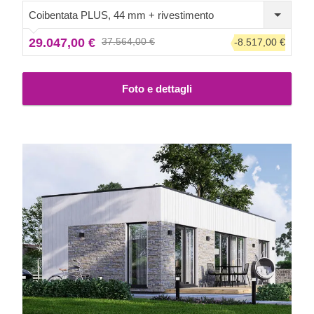
comoda seconda casa.
Coibentata PLUS, 44 mm + rivestimento
29.047,00 €
37.564,00 €
-8.517,00 €
Foto e dettagli