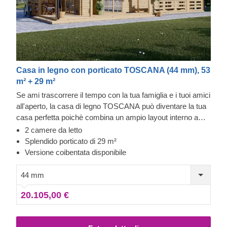
Casa in legno con porticato TOSCANA (44 mm), 53
m² + 29 m²
Se ami trascorrere il tempo con la tua famiglia e i tuoi amici
all'aperto, la casa di legno TOSCANA può diventare la tua
casa perfetta poichè combina un ampio layout interno a
uno splendido porticato che circonda la casa. Questo
2 camere da letto
modello è molto apprezzato da coloro che amano la
Splendido porticato di 29 m²
bellezza e il comfort senza tempo del legno: TOSCANA
Versione coibentata disponibile
può ospitare comodamente una famiglia numerosa e
permette di avere ospiti ogni volta che si vuole. Per
44 mm
garantirti la maggiore comodità possibile, è disponibile
20.105,00 €
anche una versione coibentata di questo modello.