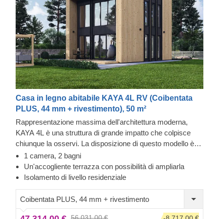
Casa in legno abitabile KAYA 4L RV (Coibentata
PLUS, 44 mm + rivestimento), 50 m²
Rappresentazione massima dell'architettura moderna,
KAYA 4L è una struttura di grande impatto che colpisce
chiunque la osservi. La disposizione di questo modello è
molto adatta alle famiglie: un enorme soggiorno di 20 m², 2
1 camera, 2 bagni
bagni e una camera da letto al piano superiore. È presente
Un'accogliente terrazza con possibilità di ampliarla
anche una stanza che può essere trasformata in uno
Isolamento di livello residenziale
spazio di lavoro o in una camera da letto aggiuntiva. Le
ampie finestre aiutano a godersi le giornate di sole
Coibentata PLUS, 44 mm + rivestimento
all'interno, mentre uscire sulla terrazza coperta può
47.314,00 €
56.031,00 €
-8.717,00 €
diventare un piccolo momento di svago.