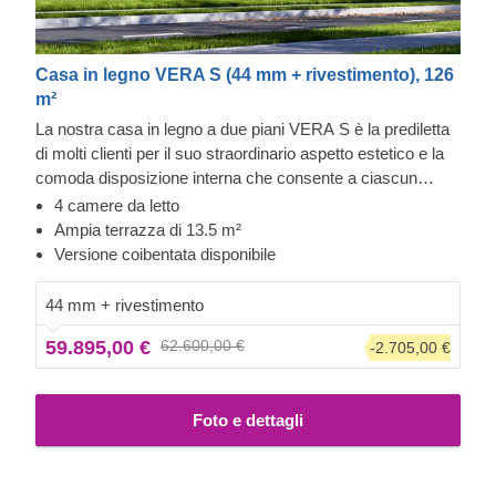
Casa in legno VERA S (44 mm + rivestimento), 126
m²
La nostra casa in legno a due piani VERA S è la prediletta
di molti clienti per il suo straordinario aspetto estetico e la
comoda disposizione interna che consente a ciascun
membro della famiglia o agli ospiti di godere della propria
4 camere da letto
privacy. Un altro punto forte di questo modello è la
Ampia terrazza di 13.5 m²
splendida terrazza coperta di 13,5 m² che offre la
Versione coibentata disponibile
possibilità di godersi le calde serate all'aperto insieme ai
propri cari.
Importante: l'aspetto di questo determinato
44 mm + rivestimento
modello potrebbe variare rispetto alla versione
59.895,00 €
62.600,00 €
-2.705,00 €
standard. Alcuni accessori aggiuntivi, ad esempio,
potrebbero essere inclusi: facci sapere se desideri
ricevere maggiori informazioni.
Foto e dettagli