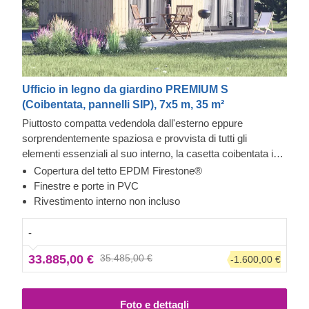
Ufficio in legno da giardino PREMIUM S
(Coibentata, pannelli SIP), 7x5 m, 35 m²
Piuttosto compatta vedendola dall'esterno eppure
sorprendentemente spaziosa e provvista di tutti gli
elementi essenziali al suo interno, la casetta coibentata in
legno PREMIUM S dallo stile contemporaneo diventerà
Copertura del tetto EPDM Firestone®
immediatamente il tuo spazio preferito. Ottimo come luogo
Finestre e porte in PVC
dove ritirarsi in beata solitudine, può essere facilmente
Rivestimento interno non incluso
trasformato in ufficio, laboratorio o palestra aiutandoti a
svolgere la tua attività in modo più efficace e produttivo.
Da
-
notare che in questo particolare modello il
33.885,00 €
35.485,00 €
-1.600,00 €
rivestimento interno non è incluso.
Foto e dettagli