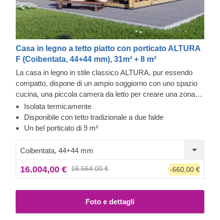
Casa in legno a tetto piatto con porticato ALTURA
F (Coibentata, 44+44 mm), 31m² + 8 m²
La casa in legno in stile classico ALTURA, pur essendo
compatto, dispone di un ampio soggiorno con uno spazio
cucina, una piccola camera da letto per creare una zona
notte separata e uno spazio per un comodo bagno. Grazie
Isolata termicamente
alla sua disposizione a un piano, ALTURA è un'ottima
Disponibile con tetto tradizionale a due falde
scelta per famiglie con bambini piccoli o persone anziane.
Un bel porticato di 9 m²
Inoltre, un bel porticato di 9 m² è perfetto per deliziosi pasti
in famiglia e trascorrere del tempo prezioso insieme
Coibentata, 44+44 mm
all'aperto.
16.004,00 €
16.664,00 €
-660,00 €
Foto e dettagli