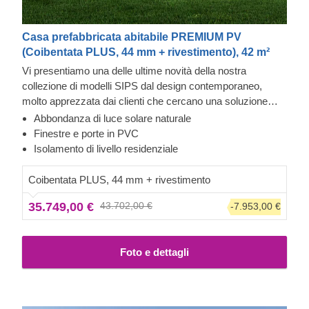
Casa prefabbricata abitabile PREMIUM PV
(Coibentata PLUS, 44 mm + rivestimento), 42 m²
Vi presentiamo una delle ultime novità della nostra
collezione di modelli SIPS dal design contemporaneo,
molto apprezzata dai clienti che cercano una soluzione
moderna e funzionale per il proprio giardino. Scopri le
Abbondanza di luce solare naturale
caratteristiche di questa bella e spaziosa casa in legno
Rivestimento esterno in Cedral Click e pietra
Finestre e porte in PVC
coibentata di 41,5 m², che offre infinite possibilità per le tue
Questa casa prefabbricata in legno ha un rivestimento
Isolamento di livello residenziale
attività ricreative e che può facilmente diventare una
esterno in Cedral Click, realizzato in fibrocemento: un
comoda seconda casa.
materiale composito costituito da cemento, fibre di
Coibentata PLUS, 44 mm + rivestimento
cellulosa e materiali minerali. Questo tipo di rivestimento è
35.749,00 €
43.702,00 €
-7.953,00 €
apprezzato per la sua eccezionale resistenza, stabilità,
resistenza all’umidità e al fuoco, oltre che per il suo
gradevole impatto estetico. L’esterno di questa casa
Foto e dettagli
presenta anche quarzite, una pietra naturale con
un’eccellente resistenza agli agenti atmosferici. Oltre
all’aspetto sofisticato, è un materiale di alta qualità,
superiore al granito e al marmo.