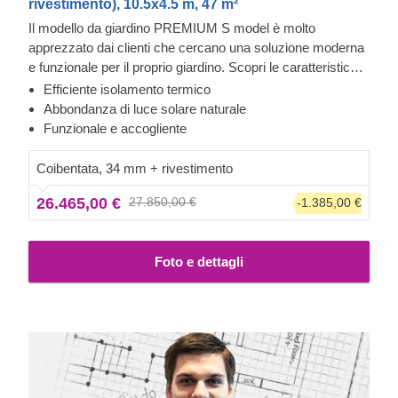
rivestimento), 10.5x4.5 m, 47 m²
Il modello da giardino PREMIUM S model è molto
apprezzato dai clienti che cercano una soluzione moderna
e funzionale per il proprio giardino. Scopri le caratteristiche
di questa bella e spaziosa casa in legno di 41.5 m², che
Efficiente isolamento termico
offre infinite possibilità per le tue attività ricreative e che può
Abbondanza di luce solare naturale
facilmente diventare una comoda seconda casa.
Funzionale e accogliente
Importante: l'aspetto di questo determinato modello
potrebbe variare rispetto alla versione standard. Alcuni
Coibentata, 34 mm + rivestimento
accessori aggiuntivi, ad esempio, potrebbero essere
26.465,00 €
27.850,00 €
-1.385,00 €
inclusi: facci sapere se desideri ricevere maggiori
informazioni.
Foto e dettagli