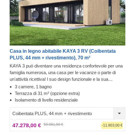
Casa in legno abitabile KAYA 3 RV (Coibentata
PLUS, 44 mm + rivestimento), 70 m²
KAYA 3 può diventare una residenza confortevole per una
famiglia numerosa, una casa per le vacanze o parte di
un'attività ricettiva! l suo design funzionale e la sua
disposizione, che comprende 3 camere da letto, ti
3 camere, 1 bagno
aiuteranno a trascorrere del tempo di qualità con la tua
Terrazza di 31 m² (opzione extra)
famiglia, offrendo anche spazi privati per rilassarti da solo.
Isolamento di livello residenziale
Da notare lo strato lucido di rivestimento verticale, le
numerose finestre e l'ingresso ombreggiato che conduce
Coibentata PLUS, 44 mm + rivestimento
alla grande cucina aperta o a una delle camere da letto.
47.278,00 €
59.081,00 €
Sono presenti anche un bagno spazioso e un ripostiglio.
-11.803,00 €
Completa il look con una terrazza e goditi la tua nuova