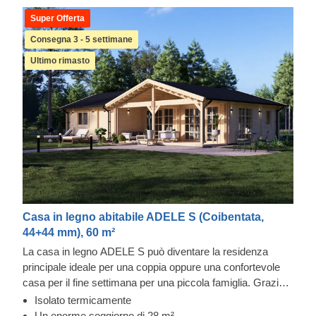
Super Offerta
Consegna 3 - 5 settimane
Ultimo rimasto
Casa in legno abitabile ADELE S (Coibentata,
44+44 mm), 60 m²
La casa in legno ADELE S può diventare la residenza
principale ideale per una coppia oppure una confortevole
casa per il fine settimana per una piccola famiglia. Grazie
alla sua disposizione estremamente funzionale, con due
Isolato termicamente
camere da letto su un lato e un ampio soggiorno con
Un enorme soggiorno di 28 m²