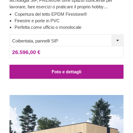
tecnologia SIP, PREMIUM offre spazio sufficiente per
lavorare, fare esercizi o praticare il proprio hobby
preferito... o anche tutto ciò in un unico luogo! Lo stile
Copertura del tetto EPDM Firestone®
contemporaneo con numerose grandi finestre sulla
Finestre e porte in PVC
facciata dell'edificio e un ottimo isolamento termico
Perfetta come ufficio o monolocale
rendono questa casetta in legno una struttura architettonica
assolutamente invitante!
Coibentata, pannelli SIP
26.596,00 €
Foto e dettagli