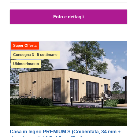
Questo modello specifico include anche finestre e
porte in PVC bianco, già comprese nel prezzo.
Foto e dettagli
Super Offerta
Consegna 3 - 5 settimane
Ultimo rimasto
Casa in legno PREMIUM S (Coibentata, 34 mm +