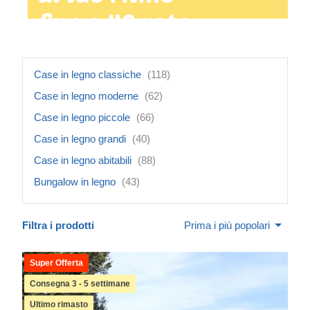
fino a 48 rate
mensili
Case in legno classiche
(118)
Case in legno moderne
(62)
Case in legno piccole
(66)
Case in legno grandi
(40)
Case in legno abitabili
(88)
Bungalow in legno
(43)
Filtra i prodotti
Prima i più popolari
Super Offerta
Consegna 3 - 5 settimane
Ultimo rimasto