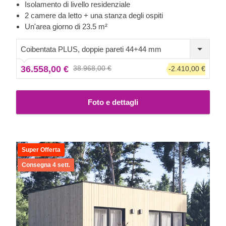
garantendo la privacy di tutti, stai pensando alla nostra
Isolamento di livello residenziale
bella casa in legno UZES. Scopri le meravigliose qualità
2 camere da letto + una stanza degli ospiti
del legno naturale e goditi la vita al massimo nella tua
Un'area giorno di 23.5 m²
spaziosa e accogliente casa in legno!
Coibentata PLUS, doppie pareti 44+44 mm
36.558,00 €
38.968,00 €
-2.410,00 €
Foto e dettagli
Super Offerta
Consegna 4 sett.