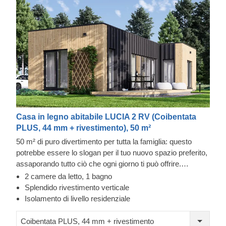
Casa in legno abitabile LUCIA 2 RV (Coibentata
PLUS, 44 mm + rivestimento), 50 m²
50 m² di puro divertimento per tutta la famiglia: questo
potrebbe essere lo slogan per il tuo nuovo spazio preferito,
assaporando tutto ciò che ogni giorno ti può offrire.
All'esterno si distingue per il suo design funzionale e al
2 camere da letto, 1 bagno
contempo capace di attirare l'attenzione di chiunque ne
Splendido rivestimento verticale
ammiri la coesione. All'interno è meravigliosamente
Isolamento di livello residenziale
comodo, con un accogliente soggiorno, due spaziose
camere da letto che può ospitare un letto king size, spazi
Coibentata PLUS, 44 mm + rivestimento