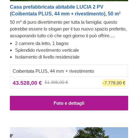
Casa prefabbricata abitabile LUCIA 2 PV
(Coibentata PLUS, 44 mm + rivestimento), 50 m²
50 m² di puro divertimento per tutta la famiglia: questo
potrebbe essere lo slogan per il tuo nuovo spazio preferito,
assaporando tutto ciò che ogni giorno ti può offrire.
All'esterno si distingue per il suo design funzionale e al
2 camere da letto, 1 bagno
contempo capace di attirare l'attenzione di chiunque ne
Rivestimento esterno in Cedral Click e legno temprato
Splendido rivestimento verticale
ammiri la coesione. All'interno è meravigliosamente
Questa casa prefabbricata in legno ha un rivestimento
Isolamento di livello residenziale
comodo, con un accogliente soggiorno, due spaziose
esterno in Cedral Click, realizzato in fibrocemento: un
camere da letto che può ospitare un letto king size, spazi
materiale composito costituito da cemento, fibre di
Coibentata PLUS, 44 mm + rivestimento
che consentono di sperimentare in cucina e molto altro
cellulosa e materiali minerali. Questo tipo di rivestimento è
43.528,00 €
51.306,00 €
-7.778,00 €
ancora. Esplora tu stesso gli allestimenti: sogna ad occhi
apprezzato per la sua eccezionale resistenza, stabilità,
aperti di vivere dentro LUCIA II!
resistenza all’umidità e al fuoco, oltre che per il suo
gradevole impatto estetico. L’esterno della casa è, inoltre,
Foto e dettagli
impreziosito da dettagli in legno temprato per garantire le
massime qualità estetiche e un design moderno.