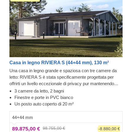
Casa in legno RIVIERA S (44+44 mm), 130 m²
Una casa in legno grande e spaziosa con tre camere da
letto: RIVIERA S è stata specificamente progettata per
offrirti un livello eccezionale di privacy pur mantenendo
spazi aperti sufficienti per godere di una buona
3 camere da letto, 2 bagni
comunicazione con i tuoi cari. Un'ampia zona giorno
Finestre e porte in PVC bianco
composta da cucina, zona pranzo e zona relax e due
Un posto auto coperto di 20 m²
straordinaria terrazza che offre spazio più che sufficiente
per godersi piacevoli cene in famiglia. Tre ampie camere
44+44 mm
da letto garantiscono tranquillità e privacy senza essere
89.875,00 €
98.755,00 €
-8.880,00 €
disturbati, anche quando si ospitano familiari o amici.